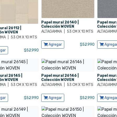
Papel mural 26140 |
Papel mura
Colección WOVEN
Colección
ural 26112 |
ALTAGAMMA
|
53 CM X 10 MTS
ALTAGAMM
ión WOVEN
MMA
|
53 CM X 10 MTS
Ver producto
Ver produ
Agregar
$
52.990
Agrega
ducto
gar
$
52.990
ural 26145 |
Papel mural 26146 |
Papel mura
ión WOVEN
Colección WOVEN
Colección
MMA
|
53 CM X 10 MTS
ALTAGAMMA
|
53 CM X 10 MTS
ALTAGAMM
ducto
Ver producto
Ver produ
gar
$
52.990
Agregar
$
52.990
Agrega