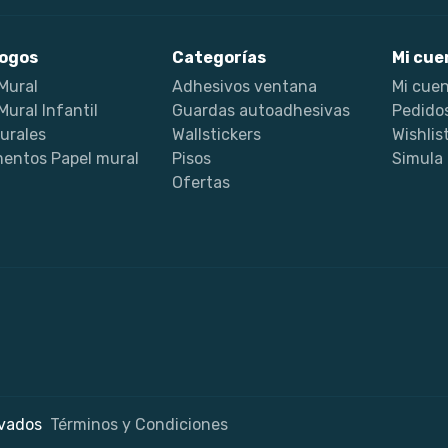
ogos
Categorías
Mi cue
Mural
Adhesivos ventana
Mi cue
Mural Infantil
Guardas autoadhesivas
Pedido
urales
Wallstickers
Wishlis
entos Papel mural
Pisos
Simula
Ofertas
rvados
Términos y Condiciones