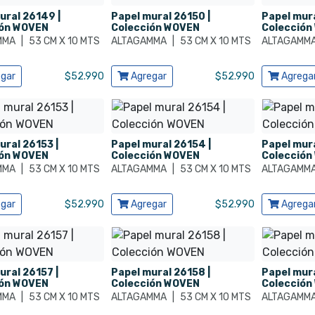
ural 26149 |
Papel mural 26150 |
Papel mura
ión WOVEN
Colección WOVEN
Colección
MMA
|
53 CM X 10 MTS
ALTAGAMMA
|
53 CM X 10 MTS
ALTAGAMM
ducto
Ver producto
Ver produ
gar
$
52.990
Agregar
$
52.990
Agrega
ural 26153 |
Papel mural 26154 |
Papel mura
ión WOVEN
Colección WOVEN
Colección
MMA
|
53 CM X 10 MTS
ALTAGAMMA
|
53 CM X 10 MTS
ALTAGAMM
ducto
Ver producto
Ver produ
gar
$
52.990
Agregar
$
52.990
Agrega
ural 26157 |
Papel mural 26158 |
Papel mura
ión WOVEN
Colección WOVEN
Colección
MMA
|
53 CM X 10 MTS
ALTAGAMMA
|
53 CM X 10 MTS
ALTAGAMM