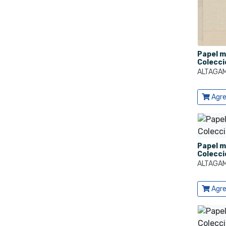
Papel m
Colecc
ALTAGA
Ver pro
Agre
Papel m
Colecc
ALTAGA
Ver pro
Agre