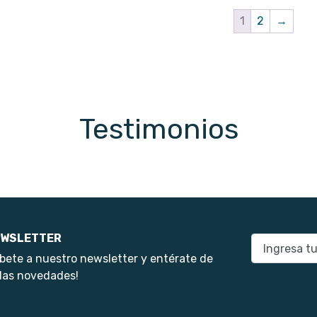
1
2
→
Testimonios
WSLETTER
E-mail
bete a nuestro newsletter y entérate de
las novedades!