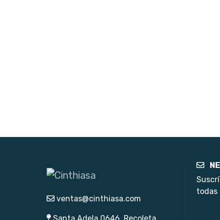
NE
Suscrí
todas 
ventas@cinthiasa.com
Santa Adela 0646, Recoleta