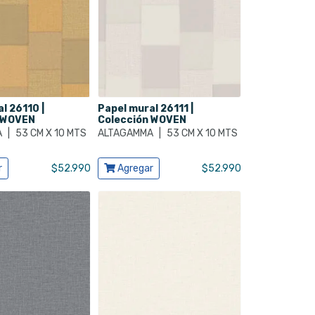
l 26110 |
Papel mural 26111 |
 WOVEN
Colección WOVEN
A
|
53 CM X 10 MTS
ALTAGAMMA
|
53 CM X 10 MTS
cto
Ver producto
r
$
52.990
Agregar
$
52.990