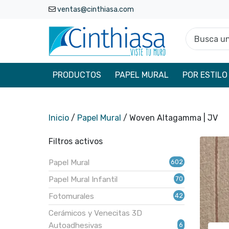
ventas@cinthiasa.com
Busca un p
PRODUCTOS
PAPEL MURAL
POR ESTILO
Inicio
/
Papel Mural
/ Woven Altagamma | JV
Filtros activos
602
Papel Mural
602
productos
70
Papel Mural Infantil
70
productos
42
Fotomurales
42
productos
Cerámicos y Venecitas 3D
6
Autoadhesivas
6