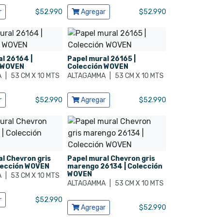
cto
Ver producto
r
$
52.990
Agregar
$
52.990
l 26164 |
Papel mural 26165 |
 WOVEN
Colección WOVEN
A
|
53 CM X 10 MTS
ALTAGAMMA
|
53 CM X 10 MTS
cto
Ver producto
r
$
52.990
Agregar
$
52.990
l Chevron gris
Papel mural Chevron gris
olección WOVEN
marengo 26134 | Colección
WOVEN
A
|
53 CM X 10 MTS
ALTAGAMMA
|
53 CM X 10 MTS
cto
r
$
52.990
Ver producto
Agregar
$
52.990