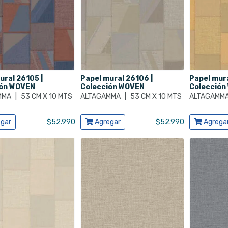
ural 26105 |
Papel mural 26106 |
Papel mura
ión WOVEN
Colección WOVEN
Colección
MMA
|
53 CM X 10 MTS
ALTAGAMMA
|
53 CM X 10 MTS
ALTAGAMM
ducto
Ver producto
Ver produ
gar
$
52.990
Agregar
$
52.990
Agrega