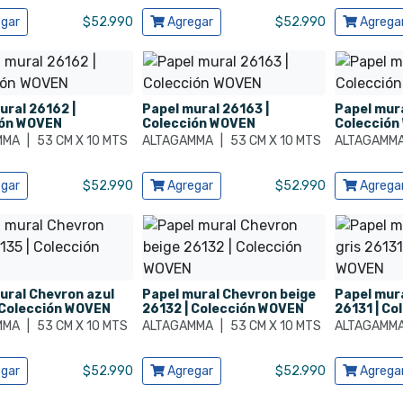
ducto
Ver producto
Ver produ
gar
$
52.990
Agregar
$
52.990
Agrega
ural 26162 |
Papel mural 26163 |
Papel mura
ión WOVEN
Colección WOVEN
Colección
MMA
|
53 CM X 10 MTS
ALTAGAMMA
|
53 CM X 10 MTS
ALTAGAMM
ducto
Ver producto
Ver produ
gar
$
52.990
Agregar
$
52.990
Agrega
ural Chevron azul
Papel mural Chevron beige
Papel mura
 Colección WOVEN
26132 | Colección WOVEN
26131 | C
MMA
|
53 CM X 10 MTS
ALTAGAMMA
|
53 CM X 10 MTS
ALTAGAMM
ducto
Ver producto
Ver produ
gar
$
52.990
Agregar
$
52.990
Agrega