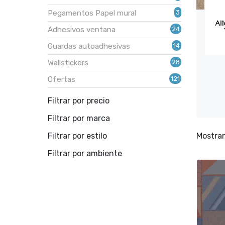
productos
3
Pegamentos Papel mural
3
productos
24
Adhesivos ventana
24
productos
14
Guardas autoadhesivas
14
productos
28
Wallstickers
28
productos
121
Ofertas
121
productos
Filtrar por precio
Filtrar por marca
Filtrar por estilo
Mostran
Filtrar por ambiente