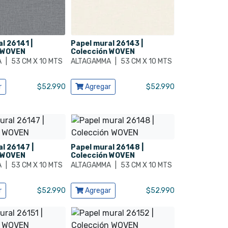
l 26141 |
Papel mural 26143 |
 WOVEN
Colección WOVEN
A
|
53 CM X 10 MTS
ALTAGAMMA
|
53 CM X 10 MTS
cto
Ver producto
r
$
52.990
Agregar
$
52.990
l 26147 |
Papel mural 26148 |
 WOVEN
Colección WOVEN
A
|
53 CM X 10 MTS
ALTAGAMMA
|
53 CM X 10 MTS
cto
Ver producto
r
$
52.990
Agregar
$
52.990