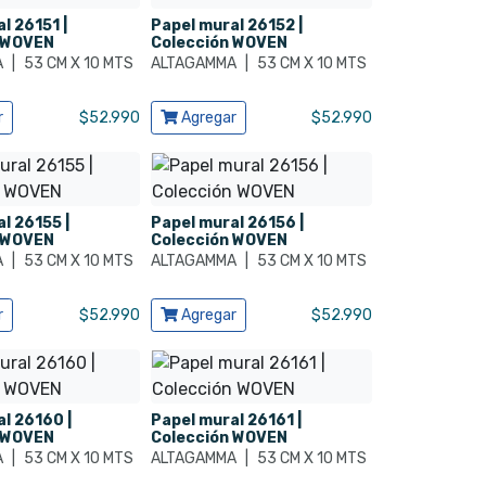
l 26151 |
Papel mural 26152 |
 WOVEN
Colección WOVEN
A
|
53 CM X 10 MTS
ALTAGAMMA
|
53 CM X 10 MTS
cto
Ver producto
r
$
52.990
Agregar
$
52.990
l 26155 |
Papel mural 26156 |
 WOVEN
Colección WOVEN
A
|
53 CM X 10 MTS
ALTAGAMMA
|
53 CM X 10 MTS
cto
Ver producto
r
$
52.990
Agregar
$
52.990
l 26160 |
Papel mural 26161 |
 WOVEN
Colección WOVEN
A
|
53 CM X 10 MTS
ALTAGAMMA
|
53 CM X 10 MTS