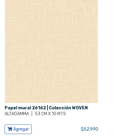
Papel mural 26162 | Colección WOVEN
ALTAGAMMA
|
53 CM X 10 MTS
Ver producto
Agregar
$
52.990