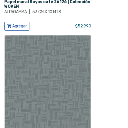
Papel mural Rayas café 26126 | Colección
WOVEN
ALTAGAMMA
|
53 CM X 10 MTS
Ver producto
Agregar
$
52.990