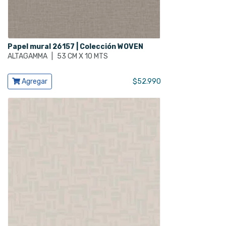
Papel mural 26157 | Colección WOVEN
ALTAGAMMA
|
53 CM X 10 MTS
Ver producto
Agregar
$
52.990