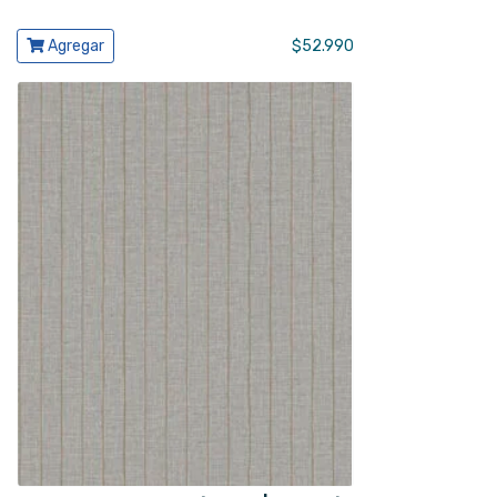
Ver producto
Agregar
$
52.990