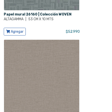
Papel mural 26160 | Colección WOVEN
ALTAGAMMA
|
53 CM X 10 MTS
Ver producto
Agregar
$
52.990