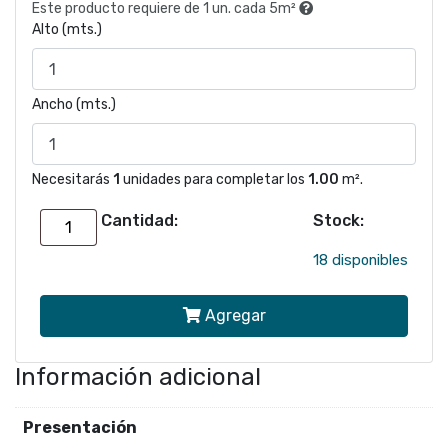
Este producto requiere de 1 un. cada 5m²
Alto (mts.)
Ancho (mts.)
Necesitarás
1
unidades para completar los
1.00
m².
Cantidad:
Stock:
Papel
mural
18 disponibles
26165
Agregar
|
Colección
Información adicional
WOVEN
cantidad
Presentación