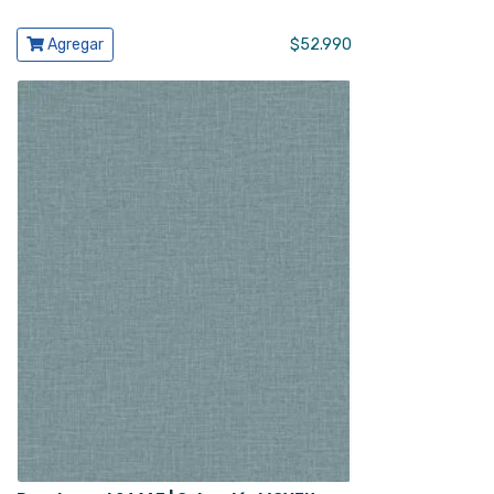
Ver producto
Agregar
$
52.990