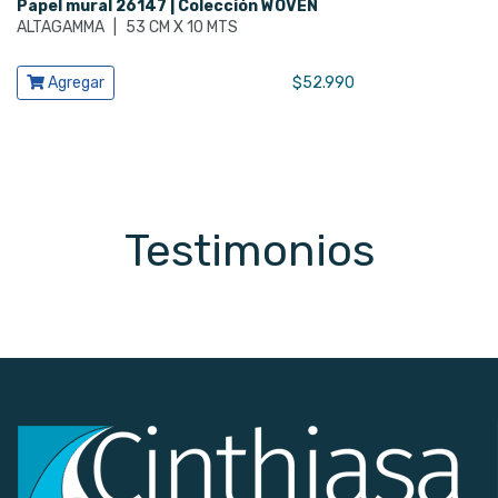
Papel mural 26147 | Colección WOVEN
ALTAGAMMA
|
53 CM X 10 MTS
Ver producto
Agregar
$
52.990
Testimonios