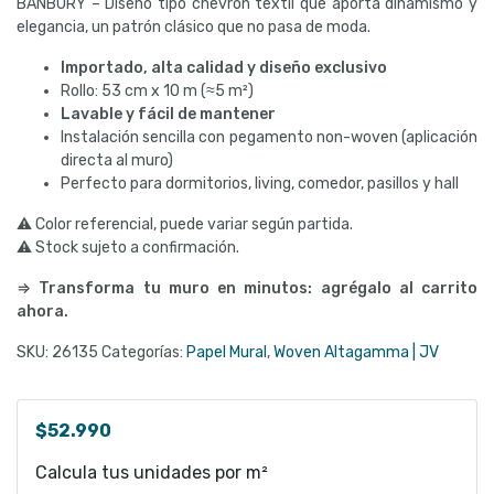
BANBURY – Diseño tipo chevron textil que aporta dinamismo y
elegancia, un patrón clásico que no pasa de moda.
Importado, alta calidad y diseño exclusivo
Rollo: 53 cm x 10 m (≈5 m²)
Lavable y fácil de mantener
Instalación sencilla con pegamento non-woven (aplicación
directa al muro)
Perfecto para dormitorios, living, comedor, pasillos y hall
⚠ Color referencial, puede variar según partida.
⚠ Stock sujeto a confirmación.
⇒ Transforma tu muro en minutos: agrégalo al carrito
ahora.
SKU:
26135
Categorías:
Papel Mural
,
Woven Altagamma | JV
$
52.990
Calcula tus unidades por m²