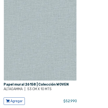
Papel mural 26158 | Colección WOVEN
ALTAGAMMA
|
53 CM X 10 MTS
Ver producto
Agregar
$
52.990