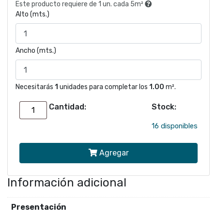
Este producto requiere de 1 un. cada 5m²
Alto (mts.)
Ancho (mts.)
Necesitarás
1
unidades para completar los
1.00
m².
Cantidad:
Stock:
Papel
mural
16 disponibles
Chevron
Agregar
azul
26135
Información adicional
|
Colección
Presentación
WOVEN