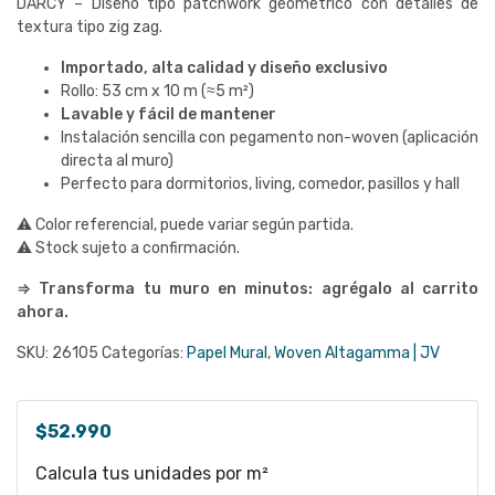
DARCY – Diseño tipo patchwork geométrico con detalles de
textura tipo zig zag.
Importado, alta calidad y diseño exclusivo
Rollo: 53 cm x 10 m (≈5 m²)
Lavable y fácil de mantener
Instalación sencilla con pegamento non-woven (aplicación
directa al muro)
Perfecto para dormitorios, living, comedor, pasillos y hall
⚠ Color referencial, puede variar según partida.
⚠ Stock sujeto a confirmación.
⇒ Transforma tu muro en minutos: agrégalo al carrito
ahora.
SKU:
26105
Categorías:
Papel Mural
,
Woven Altagamma | JV
$
52.990
Calcula tus unidades por m²