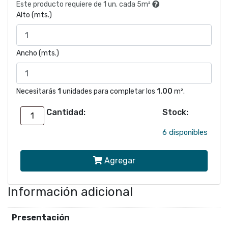
Este producto requiere de 1 un. cada 5m²
Alto (mts.)
Ancho (mts.)
Necesitarás
1
unidades para completar los
1.00
m².
Cantidad:
Stock:
Papel
mural
6 disponibles
26105
Agregar
|
Colección
Información adicional
WOVEN
cantidad
Presentación