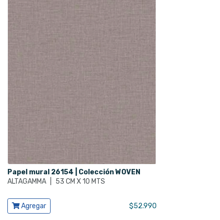
Papel mural 26154 | Colección WOVEN
ALTAGAMMA
|
53 CM X 10 MTS
Ver producto
Agregar
$
52.990