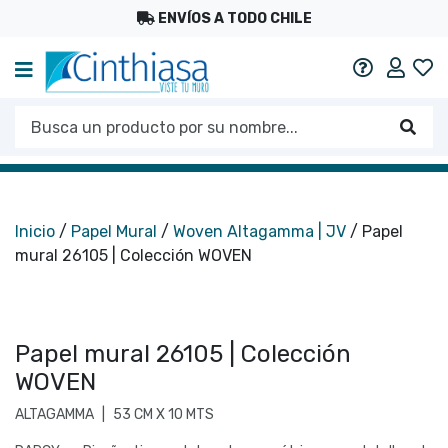
ENVÍOS A TODO CHILE
Mi c
Ayuda
Busca un producto por su nombre...
Busc
Inicio
/
Papel Mural
/
Woven Altagamma | JV
/ Papel
mural 26105 | Colección WOVEN
Papel mural 26105 | Colección
WOVEN
ALTAGAMMA
|
53 CM X 10 MTS