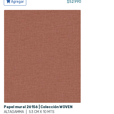
Ver producto
Agregar
$
52.990
Papel mural 26156 | Colección WOVEN
ALTAGAMMA
|
53 CM X 10 MTS