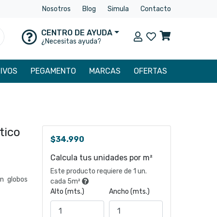
Nosotros
Blog
Simula
Contacto
CENTRO DE AYUDA
Mi cuenta
uscar
¿Necesitas ayuda?
IVOS
PEGAMENTO
MARCAS
OFERTAS
tico
$
34.990
Calcula tus unidades por m²
Este producto requiere de 1 un.
en globos
cada 5m²
Alto (mts.)
Ancho (mts.)