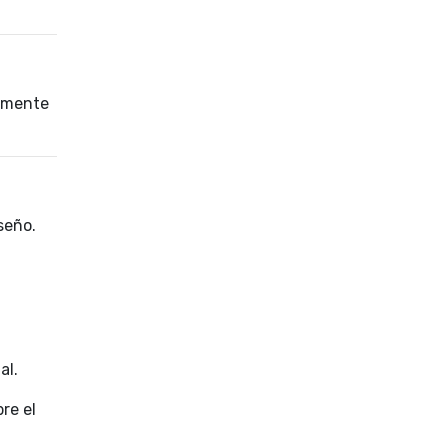
tamente
seño.
al.
re el