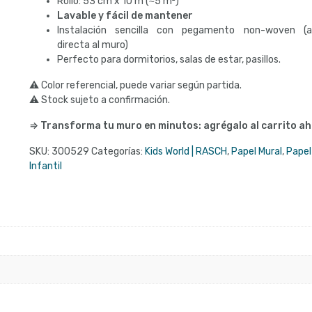
Rollo: 53 cm x 10 m (≈5 m²)
Lavable y fácil de mantener
Instalación sencilla con pegamento non-woven (ap
directa al muro)
Perfecto para dormitorios, salas de estar, pasillos.
⚠ Color referencial, puede variar según partida.
⚠ Stock sujeto a confirmación.
⇒ Transforma tu muro en minutos: agrégalo al carrito ah
SKU:
300529
Categorías:
Kids World | RASCH
,
Papel Mural
,
Papel
Infantil