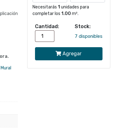
Necesitarás
1
unidades para
licación
completar los
1.00
m².
Cantidad:
Stock:
Papel
7 disponibles
mural
Agregar
Animales
ora.
globo
 Mural
aerostático
300529
|
Colección
KIDS
cantidad