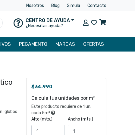
Nosotros
Blog
Simula
Contacto
CENTRO DE AYUDA
Mi cuenta
uscar
¿Necesitas ayuda?
IVOS
PEGAMENTO
MARCAS
OFERTAS
tico
$
34.990
Calcula tus unidades por m²
Este producto requiere de 1 un.
en globos
cada 5m²
Alto (mts.)
Ancho (mts.)