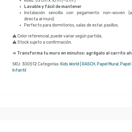
Rollo: 53 cm x 10 m (≈5 m²)
Lavable y fácil de mantener
Instalación sencilla con pegamento non-woven (ap
directa al muro)
Perfecto para dormitorios, salas de estar, pasillos.
⚠ Color referencial, puede variar según partida.
⚠ Stock sujeto a confirmación.
⇒ Transforma tu muro en minutos: agrégalo al carrito ah
SKU:
300512
Categorías:
Kids World | RASCH
,
Papel Mural
,
Papel 
Infantil