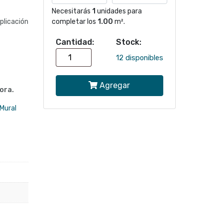
Necesitarás
1
unidades para
licación
completar los
1.00
m².
Cantidad:
Stock:
Papel
12 disponibles
mural
Agregar
Animales
ora.
globo
Mural
aerostático
300512
|
Colección
KIDS
cantidad