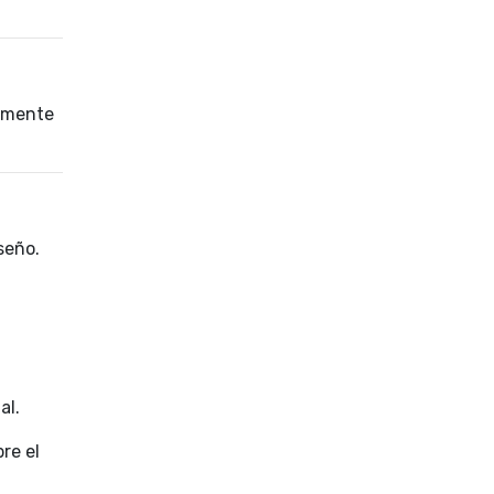
tamente
seño.
al.
re el