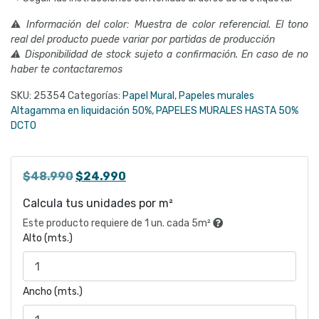
⚠
Información del color: Muestra de color referencial. El tono
real del producto puede variar por partidas de producción
⚠ Disponibilidad de stock sujeto a confirmación. En caso de no
haber te contactaremos
SKU:
25354
Categorías:
Papel Mural
,
Papeles murales
Altagamma en liquidación 50%
,
PAPELES MURALES HASTA 50%
DCTO
El
El
$
48.990
$
24.990
precio
precio
Calcula tus unidades por m²
original
actual
Este producto requiere de 1 un. cada 5m²
era:
es:
Alto (mts.)
$48.990.
$24.990.
Ancho (mts.)