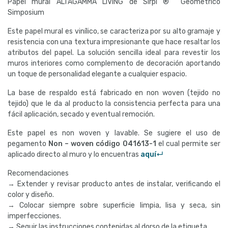
Papel mural ALTAGAMMA LIVING de Sirpi ® Geométrico
Simposium
Este papel mural es vinílico, se caracteriza por su alto gramaje y
resistencia con una textura impresionante que hace resaltar los
atributos del papel. La solución sencilla ideal para revestir los
muros interiores como complemento de decoración aportando
un toque de personalidad elegante a cualquier espacio.
La base de respaldo está fabricado en non woven (tejido no
tejido) que le da al producto la consistencia perfecta para una
fácil aplicación, secado y eventual remoción.
Este papel es non woven y lavable. Se sugiere el uso de
pegamento
Non – woven código
041613-1
el cual permite ser
aplicado directo al muro y lo encuentras
aquí↵
Recomendaciones
→ Extender y revisar producto antes de instalar, verificando el
color y diseño.
→ Colocar siempre sobre superficie limpia, lisa y seca, sin
imperfecciones.
→ Seguir las instrucciones contenidas al dorso de la etiqueta.