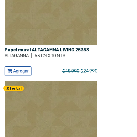
Papel mural ALTAGAMMA LIVING 25353
ALTAGAMMA
|
53 CM X 10 MTS
Ver producto
El
El
Agregar
$
48.990
$
24.990
precio
precio
original
actual
¡Oferta!
era:
es:
$48.990.
$24.990.