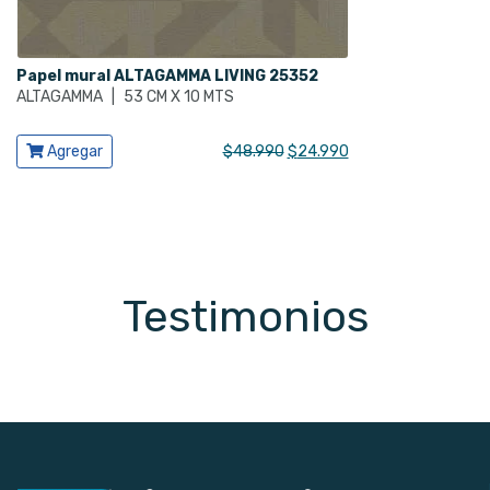
Papel mural ALTAGAMMA LIVING 25352
ALTAGAMMA
|
53 CM X 10 MTS
Ver producto
El
El
Agregar
$
48.990
$
24.990
precio
precio
original
actual
era:
es:
$48.990.
$24.990.
Testimonios