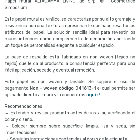
Papel mural ALTAGAMMA LIVING de Sirpi ® Geométrico
Simposium
Este papel mural es vinílico, se caracteriza por su alto gramaje y
resistencia con una textura impresionante que hace resaltar los
atributos del papel. La solución sencilla ideal para revestir los
muros interiores como complemento de decoración aportando
un toque de personalidad elegante a cualquier espacio.
La base de respaldo está fabricado en non woven (tejido no
tejido) que le da al producto la consistencia perfecta para una
fácil aplicación, secado y eventual remoción.
Este papel es non woven y lavable. Se sugiere el uso de
pegamento
Non – woven código
041613-1
el cual permite ser
aplicado directo al muro y lo encuentras
aquí↵
Recomendaciones
→ Extender y revisar producto antes de instalar, verificando el
color y diseño.
→ Colocar siempre sobre superficie limpia, lisa y seca, sin
imperfecciones.
→ Seguir las instrucciones contenidas al dorso de la etiqueta.