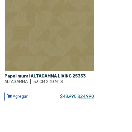
Papel mural ALTAGAMMA LIVING 25353
ALTAGAMMA
|
53 CM X 10 MTS
Ver producto
El
El
Agregar
$
48.990
$
24.990
precio
precio
original
actual
era:
es:
$48.990.
$24.990.