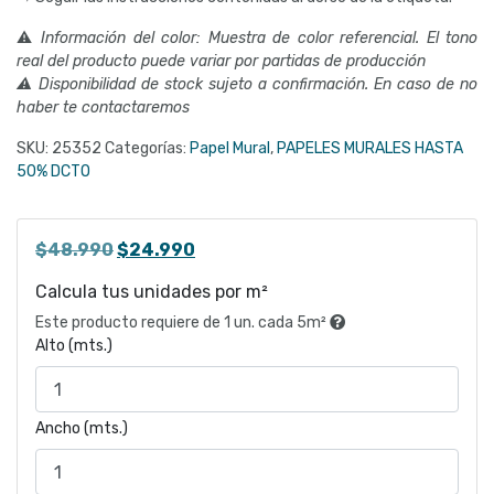
⚠
Información del color: Muestra de color referencial. El tono
real del producto puede variar por partidas de producción
⚠ Disponibilidad de stock sujeto a confirmación. En caso de no
haber te contactaremos
SKU:
25352
Categorías:
Papel Mural
,
PAPELES MURALES HASTA
50% DCTO
El
El
$
48.990
$
24.990
precio
precio
Calcula tus unidades por m²
original
actual
Este producto requiere de 1 un. cada 5m²
era:
es:
Alto (mts.)
$48.990.
$24.990.
Ancho (mts.)