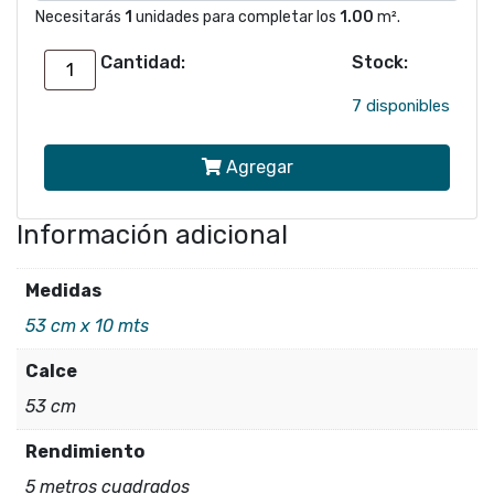
Necesitarás
1
unidades para completar los
1.00
m².
Cantidad:
Stock:
Papel
mural
7 disponibles
ALTAGAMMA
Agregar
LIVING
25352
Información adicional
cantidad
Medidas
53 cm x 10 mts
Calce
53 cm
Rendimiento
5 metros cuadrados