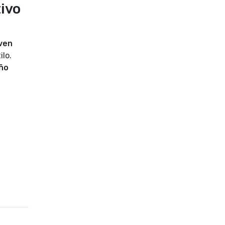
ivo
ven
ilo.
eño