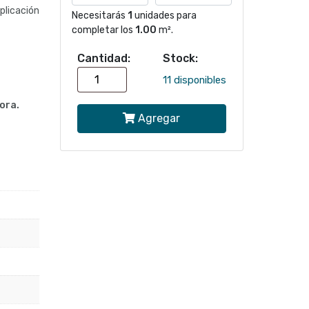
licación
Necesitarás
1
unidades para
completar los
1.00
m².
Cantidad:
Stock:
Papel
11 disponibles
mural
ora.
Agregar
26101
|
Colección
WOVEN
cantidad