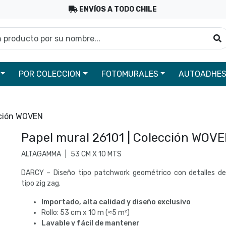
ENVÍOS A TODO CHILE
roducto por su nombre...
B
POR COLECCION
FOTOMURALES
AUTOADHES
cción WOVEN
Papel mural 26101 | Colección WOV
ALTAGAMMA
|
53 CM X 10 MTS
DARCY – Diseño tipo patchwork geométrico con detalles de
tipo zig zag.
Importado, alta calidad y diseño exclusivo
Rollo: 53 cm x 10 m (≈5 m²)
Lavable y fácil de mantener