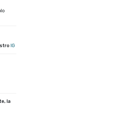
olo
estro
IG
e, la