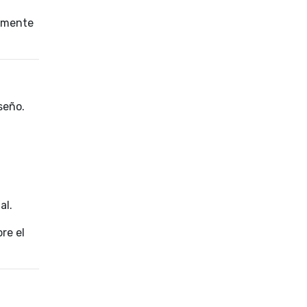
tamente
seño.
al.
re el