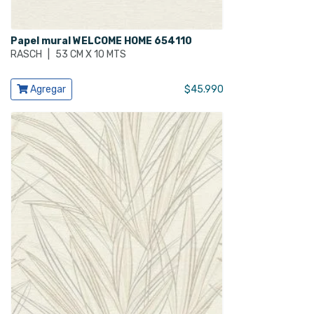
Papel mural WELCOME HOME 654110
RASCH
|
53 CM X 10 MTS
Ver producto
Agregar
$
45.990