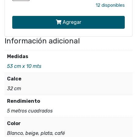
mural
12 disponibles
WELCOME
Agregar
HOME
654028
Información adicional
cantidad
Medidas
53 cm x 10 mts
Calce
32 cm
Rendimiento
5 metros cuadrados
Color
Blanco, beige, plata, café