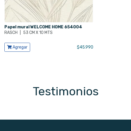
Papel mural WELCOME HOME 654004
RASCH
|
53 CM X 10 MTS
Ver producto
Agregar
$
45.990
Testimonios