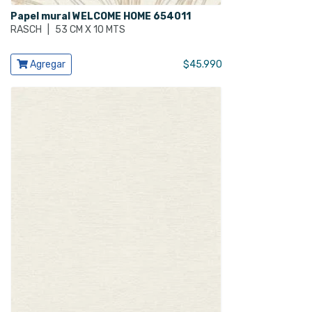
Papel mural WELCOME HOME 654011
RASCH
|
53 CM X 10 MTS
Ver producto
Agregar
$
45.990