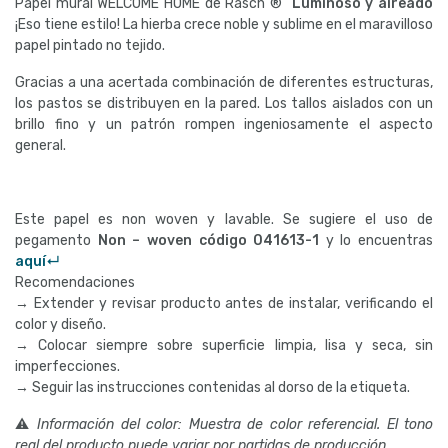
Papel mural WELCOME HOME de Rasch ®
Luminoso y aireado
¡Eso tiene estilo! La hierba crece noble y sublime en el maravilloso
papel pintado no tejido.
Gracias a una acertada combinación de diferentes estructuras,
los pastos se distribuyen en la pared. Los tallos aislados con un
brillo fino y un patrón rompen ingeniosamente el aspecto
general.
Este papel es non woven y lavable. Se sugiere el uso de
pegamento
Non – woven código
041613-1
y lo encuentras
aquí↵
Recomendaciones
→ Extender y revisar producto antes de instalar, verificando el
color y diseño.
→ Colocar siempre sobre superficie limpia, lisa y seca, sin
imperfecciones.
→ Seguir las instrucciones contenidas al dorso de la etiqueta.
⚠
Información del color: Muestra de color referencial. El tono
real del producto puede variar por partidas de producción