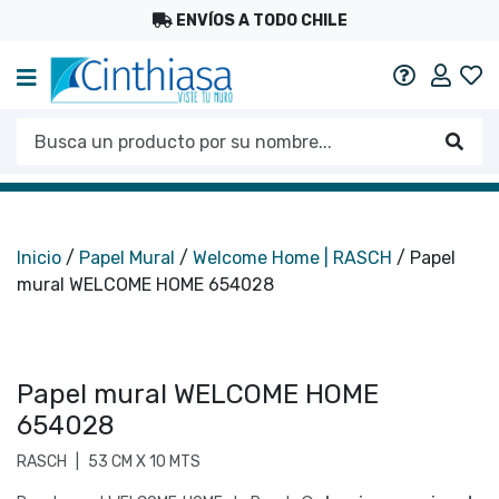
ENVÍOS A TODO CHILE
Mi c
Ayuda
Busca un producto por su nombre...
Busc
Inicio
/
Papel Mural
/
Welcome Home | RASCH
/ Papel
mural WELCOME HOME 654028
Papel mural WELCOME HOME
654028
RASCH
|
53 CM X 10 MTS