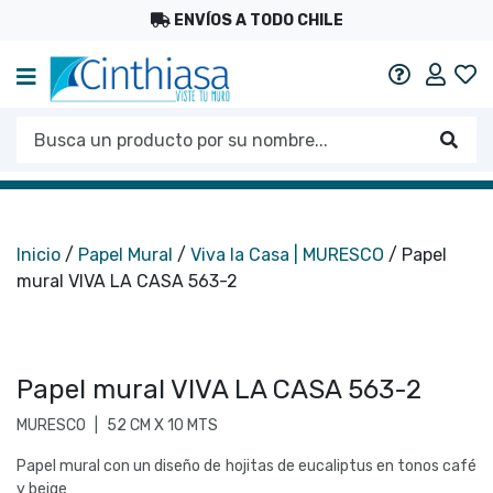
ENVÍOS A TODO CHILE
Mi c
Ayuda
Busca un producto por su nombre...
Busc
Inicio
/
Papel Mural
/
Viva la Casa | MURESCO
/ Papel
mural VIVA LA CASA 563-2
Papel mural VIVA LA CASA 563-2
MURESCO
|
52 CM X 10 MTS
Papel mural con un diseño de hojitas de eucaliptus en tonos café
y beige