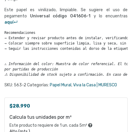
Este papel es vinilizado, limpiable. Se sugiere el uso de
pegamento
Universal código
041606-1
y lo encuentras
aquí↵
Recomendaciones

→ Extender y revisar producto antes de instalar, verificando e
→ Colocar siempre sobre superficie limpia, lisa y seca, sin im
→ Seguir las instrucciones contenidas al dorso de la etiqueta.
⚠ 
Información del color: Muestra de color referencial. El tono
por partidas de producción 

⚠ Disponibilidad de stock sujeto a confirmación. En caso de n
SKU:
563-2
Categorías:
Papel Mural
,
Viva la Casa | MURESCO
$
28.990
Calcula tus unidades por m²
Este producto requiere de 1 un. cada 5m²
Alto (mts.)