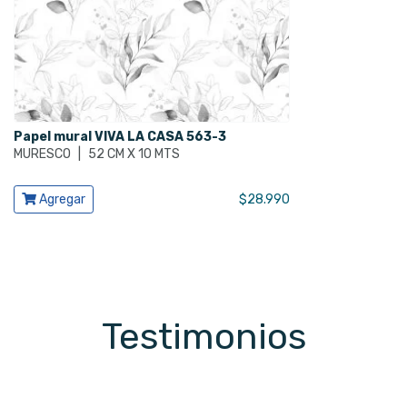
Papel mural VIVA LA CASA 563-3
MURESCO
|
52 CM X 10 MTS
Ver producto
Agregar
$
28.990
Testimonios