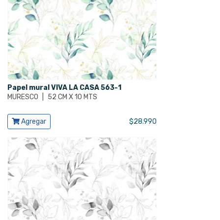
Papel mural VIVA LA CASA 563-1
MURESCO
|
52 CM X 10 MTS
Ver producto
Agregar
$
28.990