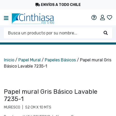
ENVÍOS A TODO CHILE
Mi c
Ayuda
Busca un producto por su nombre...
Busc
Inicio
/
Papel Mural
/
Papeles Básicos
/ Papel mural Gris
Básico Lavable 7235-1
Papel mural Gris Básico Lavable
7235-1
MURESCO
|
52 CM X 10 MTS