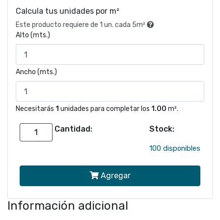
Calcula tus unidades por m²
Este producto requiere de 1 un. cada 5m²
Alto (mts.)
Ancho (mts.)
Necesitarás
1
unidades para completar los
1.00
m².
Cantidad:
Stock:
Papel
mural
100 disponibles
Gris
Agregar
Básico
Lavable
Información adicional
7235-