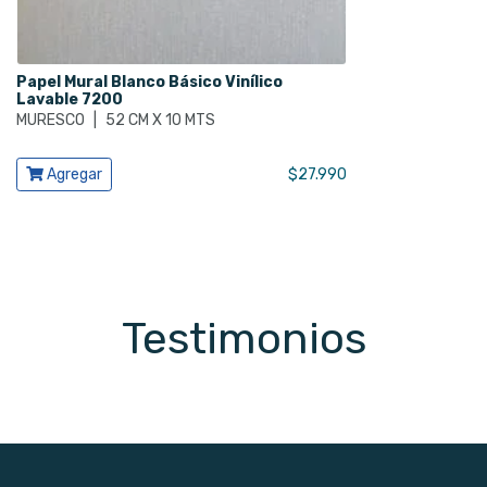
Papel Mural Blanco Básico Vinílico
Lavable 7200
MURESCO
|
52 CM X 10 MTS
Ver producto
Agregar
$
27.990
Testimonios