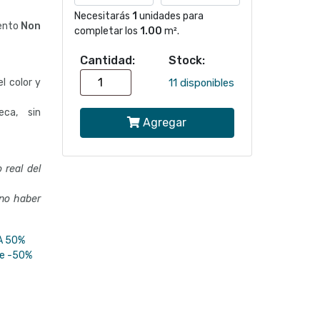
Necesitarás
1
unidades para
mento
Non
completar los
1.00
m².
Cantidad:
Stock:
Papel
l color y
11 disponibles
mural
eca, sin
Agregar
TROPICAL
HOUSE
 real del
704051
cantidad
 no haber
A 50%
se -50%