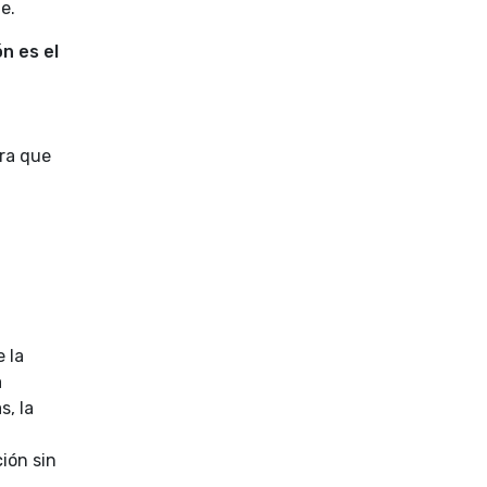
e.
n es el
era que
 la
a
s, la
ión sin