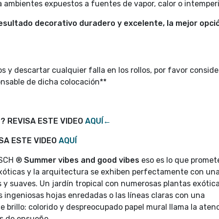
ra ambientes expuestos a fuentes de vapor, calor o intemperi
sultado decorativo duradero y excelente, la mejor opció
s y descartar cualquier falla en los rollos, por favor consid
onsable de dicha colocación**
? REVISA ESTE VIDEO
AQUÍ←
ISA ESTE VIDEO
AQUÍ
ASCH ®
Summer vibes and good vibes
eso es lo que promete
exóticas y la arquitectura se exhiben perfectamente con un
y suaves. Un jardín tropical con numerosas plantas exótica
s ingeniosas hojas enredadas o las líneas claras con una
 brillo: colorido y despreocupado papel mural llama la atenc
is de ensueño.