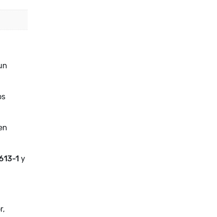
un
os
 en
613-1
y
r,