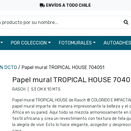
ENVÍOS A TODO CHILE
roducto por su nombre...
B
POR COLECCION
FOTOMURALES
AUTOADHES
0% DCTO
/ Papel mural TROPICAL HOUSE 704051
Papel mural TROPICAL HOUSE 7040
RASCH
|
53 CM X 10 MTS
Papel mural TROPICAL HOUSE de Rasch ® COLORIDO E IMPACTA
papel mural imparte de manera impresionante la belleza y el o
África en su pared. Aquí todo se mezcla armoniosamente en l
textil africana y crea un revestimiento con textura de tela 
la alegría de vivir. Esto lo hace elegante, acogedor y despreo
casa.