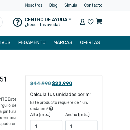
Nosotros
Blog
Simula
Contacto
CENTRO DE AYUDA
Mi cuenta
uscar
¿Necesitas ayuda?
IVOS
PEGAMENTO
MARCAS
OFERTAS
51
El
El
$
44.990
$
22.990
precio
precio
Calcula tus unidades por m²
original
actual
NTE Este
Este producto requiere de 1 un.
era:
es:
rgullo de
cada 5m²
$44.990.
$22.990.
a pintura
Alto (mts.)
Ancho (mts.)
que emana
cupado en