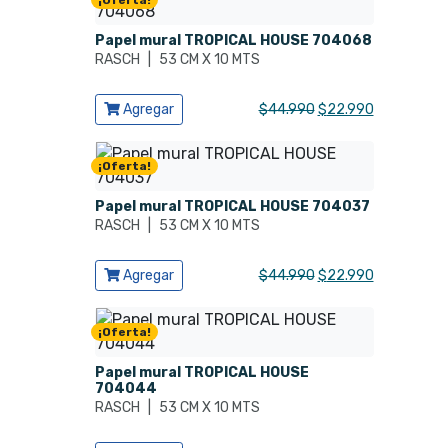
¡Oferta!
Papel mural TROPICAL HOUSE 704068
RASCH
|
53 CM X 10 MTS
Ver producto
El
El
Agregar
$
44.990
$
22.990
precio
precio
original
actual
¡Oferta!
era:
es:
$44.990.
$22.990.
Papel mural TROPICAL HOUSE 704037
RASCH
|
53 CM X 10 MTS
Ver producto
El
El
Agregar
$
44.990
$
22.990
precio
precio
original
actual
¡Oferta!
era:
es:
$44.990.
$22.990.
Papel mural TROPICAL HOUSE
704044
RASCH
|
53 CM X 10 MTS