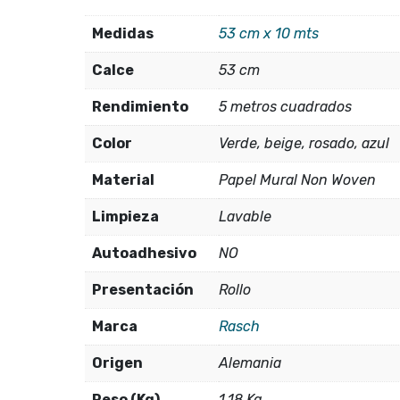
Medidas
53 cm x 10 mts
Calce
53 cm
Rendimiento
5 metros cuadrados
Color
Verde, beige, rosado, azul
Material
Papel Mural Non Woven
Limpieza
Lavable
Autoadhesivo
NO
Presentación
Rollo
Marca
Rasch
Origen
Alemania
Peso (Kg)
1,18 Kg