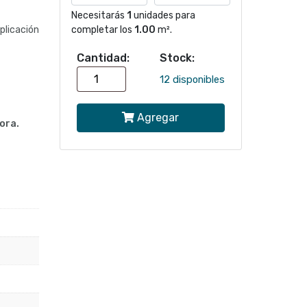
Necesitarás
1
unidades para
licación
completar los
1.00
m².
Cantidad:
Stock:
Papel
12 disponibles
mural
Agregar
Rombos
ora.
417234
|
Colección
LIVERNA
cantidad