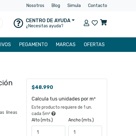
Nosotros
Blog
Simula
Contacto
CENTRO DE AYUDA
Mi cuenta
uscar
¿Necesitas ayuda?
IVOS
PEGAMENTO
MARCAS
OFERTAS
ción
$
48.990
Calcula tus unidades por m²
Este producto requiere de 1 un.
as líneas
cada 5m²
Alto (mts.)
Ancho (mts.)