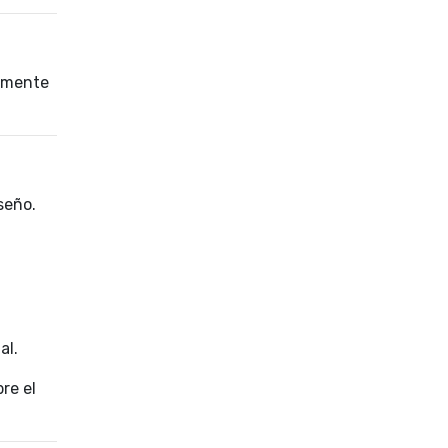
tamente
seño.
al.
re el