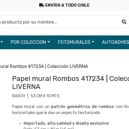
ENVÍOS A TODO CHILE
roducto por su nombre...
B
POR COLECCION
FOTOMURALES
AUTOADHES
ural Rombos 417234 | Colección LIVERNA
Papel mural Rombos 417234 | Colec
LIVERNA
RASCH
|
53 CM X 10 MTS
Papel mural con un
patrón geométrico de rombos
con fin
horizontales que le dan un aspecto texturizado
Importado, alta calidad y diseño exclusivo