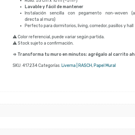
Rollo: 53 cm x 10 m (≈5 m²)
Lavable y fácil de mantener
Instalación sencilla con pegamento non-woven (ap
directa al muro)
Perfecto para dormitorios, living, comedor, pasillos y hall
⚠ Color referencial, puede variar según partida.
⚠ Stock sujeto a confirmación.
⇒ Transforma tu muro en minutos: agrégalo al carrito ah
SKU:
417234
Categorías:
Liverna | RASCH
,
Papel Mural