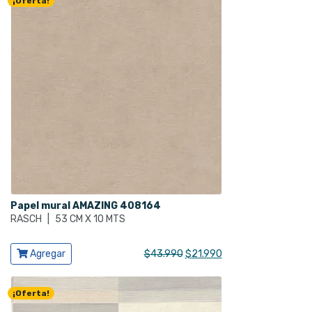
¡Oferta!
era:
es:
$37.990.
$18.990.
Papel mural AMAZING 408164
RASCH
|
53 CM X 10 MTS
Ver producto
El
El
Agregar
$
43.990
$
21.990
precio
precio
original
actual
¡Oferta!
era:
es:
$43.990.
$21.990.