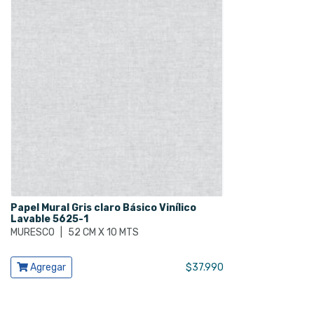
Papel Mural Gris claro Básico Vinílico
Lavable 5625-1
MURESCO
|
52 CM X 10 MTS
Ver producto
Agregar
$
37.990