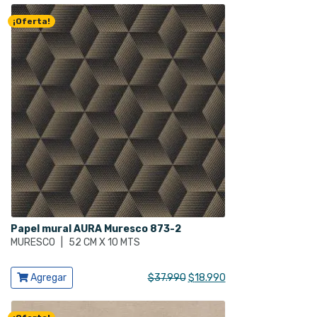
¡Oferta!
Papel mural AURA Muresco 873-2
MURESCO
|
52 CM X 10 MTS
Ver producto
El
El
Agregar
$
37.990
$
18.990
precio
precio
original
actual