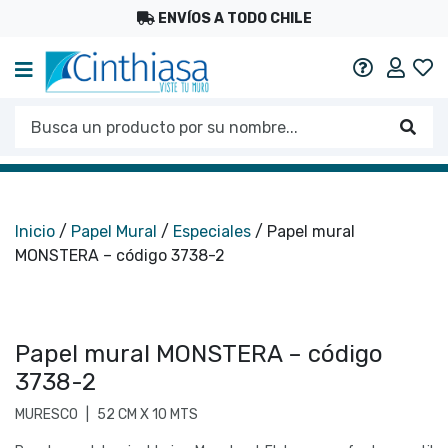
ENVÍOS A TODO CHILE
Mi c
Ayuda
Busca un producto por su nombre...
Busc
Inicio
/
Papel Mural
/
Especiales
/ Papel mural
MONSTERA – código 3738-2
Papel mural MONSTERA – código
3738-2
MURESCO
|
52 CM X 10 MTS