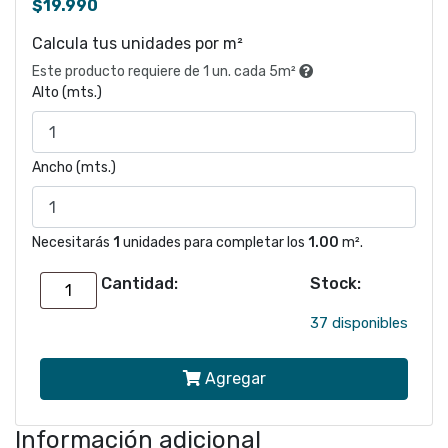
$
19.990
Calcula tus unidades por m²
Este producto requiere de 1 un. cada 5m²
Alto (mts.)
Ancho (mts.)
Necesitarás
1
unidades para completar los
1.00
m².
Cantidad:
Stock:
Papel
mural
37 disponibles
MONSTERA
Agregar
-
código
Información adicional
3738-