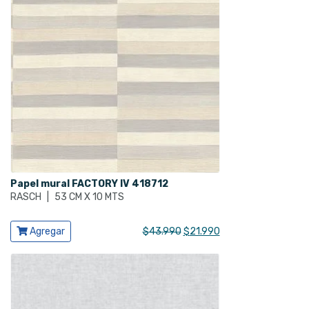
Papel mural FACTORY IV 418712
RASCH
|
53 CM X 10 MTS
Ver producto
El
El
Agregar
$
43.990
$
21.990
precio
precio
original
actual
era:
es:
$43.990.
$21.990.