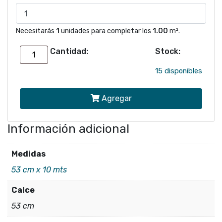
Necesitarás
1
unidades para completar los
1.00
m².
Cantidad:
Stock:
Papel
mural
15 disponibles
MATERIC
Agregar
ALTAGAMMA
25751
Información adicional
cantidad
Medidas
53 cm x 10 mts
Calce
53 cm