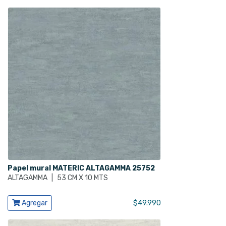
Papel mural MATERIC ALTAGAMMA 25752
ALTAGAMMA
|
53 CM X 10 MTS
Ver producto
Agregar
$
49.990