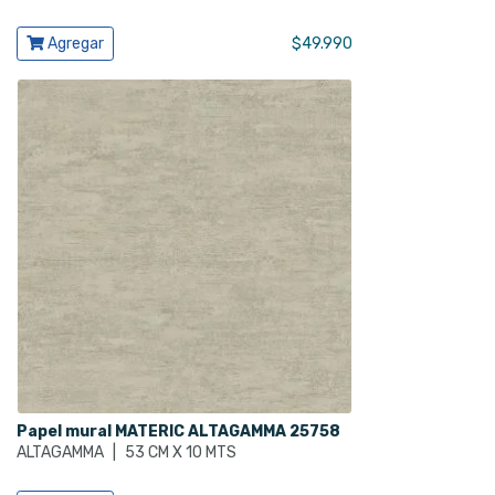
Ver producto
Agregar
$
49.990
Papel mural MATERIC ALTAGAMMA 25758
ALTAGAMMA
|
53 CM X 10 MTS