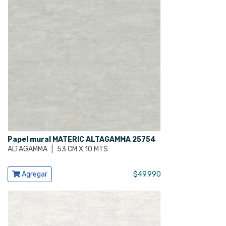
Papel mural MATERIC ALTAGAMMA 25754
ALTAGAMMA
|
53 CM X 10 MTS
Ver producto
Agregar
$
49.990