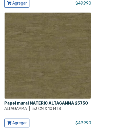
Ver producto
Agregar
$
49.990
Papel mural MATERIC ALTAGAMMA 25750
ALTAGAMMA
|
53 CM X 10 MTS
Ver producto
Agregar
$
49.990