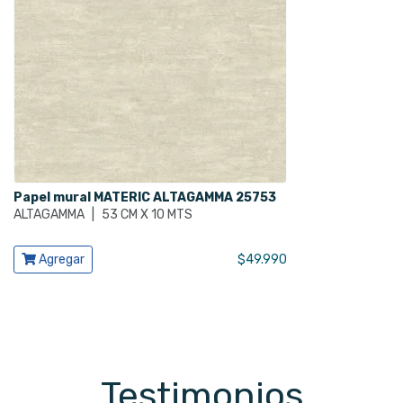
Papel mural MATERIC ALTAGAMMA 25753
ALTAGAMMA
|
53 CM X 10 MTS
Ver producto
Agregar
$
49.990
Testimonios