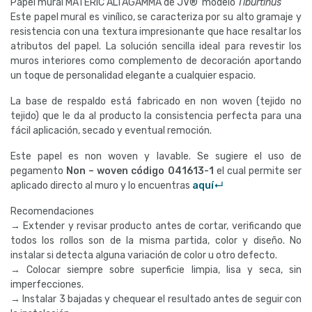
Papel mural MATERIC ALTAGAMMA de JV® modelo
Tiburtinus
Este papel mural es vinílico, se caracteriza por su alto gramaje y
resistencia con una textura impresionante que hace resaltar los
atributos del papel. La solución sencilla ideal para revestir los
muros interiores como complemento de decoración aportando
un toque de personalidad elegante a cualquier espacio.
La base de respaldo está fabricado en non woven (tejido no
tejido) que le da al producto la consistencia perfecta para una
fácil aplicación, secado y eventual remoción.
Este papel es non woven y lavable. Se sugiere el uso de
pegamento
Non – woven código
041613-1
el cual permite ser
aplicado directo al muro y lo encuentras
aquí↵
Recomendaciones
→ Extender y revisar producto antes de cortar, verificando que
todos los rollos son de la misma partida, color y diseño. No
instalar si detecta alguna variación de color u otro defecto.
→ Colocar siempre sobre superficie limpia, lisa y seca, sin
imperfecciones.
→ Instalar 3 bajadas y chequear el resultado antes de seguir con