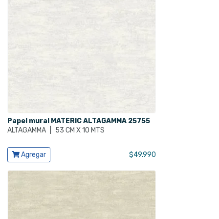
Papel mural MATERIC ALTAGAMMA 25755
ALTAGAMMA
|
53 CM X 10 MTS
Ver producto
Agregar
$
49.990