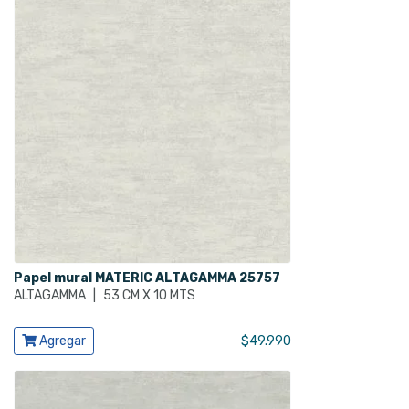
Papel mural MATERIC ALTAGAMMA 25757
ALTAGAMMA
|
53 CM X 10 MTS
Ver producto
Agregar
$
49.990