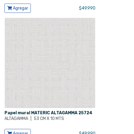
Ver producto
Agregar
$
49.990
Papel mural MATERIC ALTAGAMMA 25724
ALTAGAMMA
|
53 CM X 10 MTS
Ver producto
Agregar
$
49.990