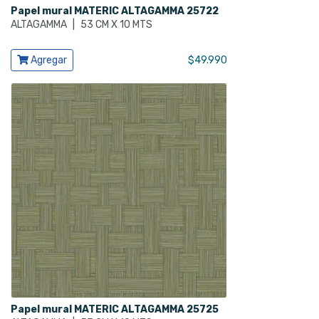
Papel mural MATERIC ALTAGAMMA 25722
ALTAGAMMA
|
53 CM X 10 MTS
Ver producto
Agregar
$
49.990
Papel mural MATERIC ALTAGAMMA 25725