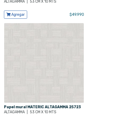
ALTAGAMMA
|
53 CM X 10 MTS
Ver producto
Agregar
$
49.990
Papel mural MATERIC ALTAGAMMA 25723
ALTAGAMMA
|
53 CM X 10 MTS