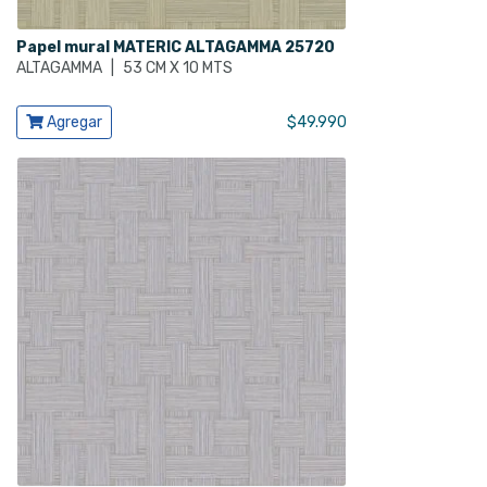
Papel mural MATERIC ALTAGAMMA 25720
ALTAGAMMA
|
53 CM X 10 MTS
Ver producto
Agregar
$
49.990