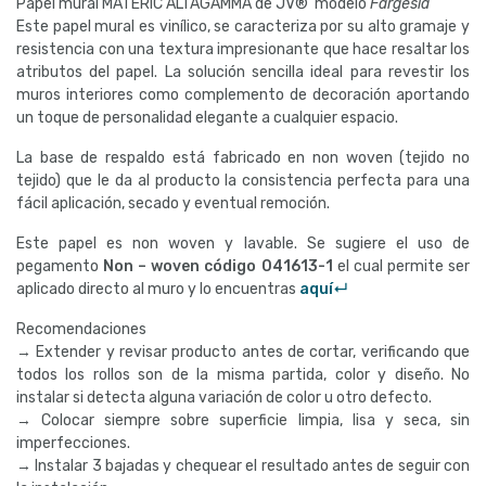
Papel mural MATERIC ALTAGAMMA de JV® modelo
Fargesia
Este papel mural es vinílico, se caracteriza por su alto gramaje y
resistencia con una textura impresionante que hace resaltar los
atributos del papel. La solución sencilla ideal para revestir los
muros interiores como complemento de decoración aportando
un toque de personalidad elegante a cualquier espacio.
La base de respaldo está fabricado en non woven (tejido no
tejido) que le da al producto la consistencia perfecta para una
fácil aplicación, secado y eventual remoción.
Este papel es non woven y lavable. Se sugiere el uso de
pegamento
Non – woven código
041613-1
el cual permite ser
aplicado directo al muro y lo encuentras
aquí↵
Recomendaciones
→ Extender y revisar producto antes de cortar, verificando que
todos los rollos son de la misma partida, color y diseño. No
instalar si detecta alguna variación de color u otro defecto.
→ Colocar siempre sobre superficie limpia, lisa y seca, sin
imperfecciones.
→ Instalar 3 bajadas y chequear el resultado antes de seguir con