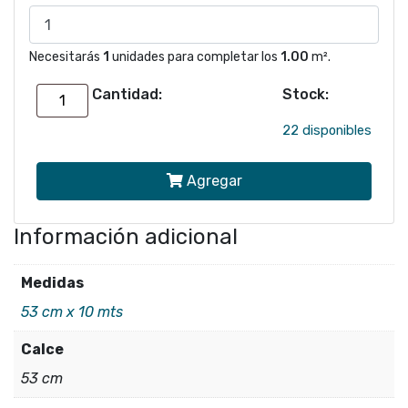
Necesitarás
1
unidades para completar los
1.00
m².
Cantidad:
Stock:
Papel
mural
22 disponibles
MATERIC
Agregar
ALTAGAMMA
25721
Información adicional
cantidad
Medidas
53 cm x 10 mts
Calce
53 cm