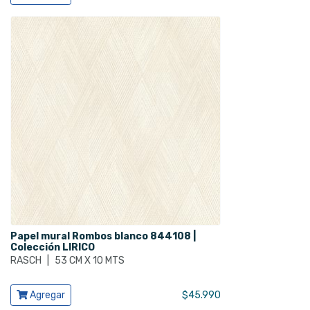
Papel mural Rombos blanco 844108 |
Colección LIRICO
RASCH
|
53 CM X 10 MTS
Ver producto
Agregar
$
45.990