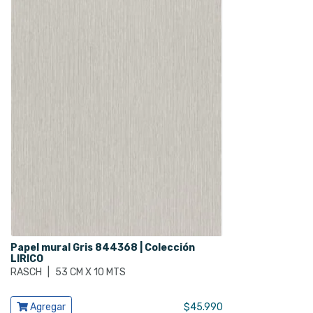
Papel mural Gris 844368 | Colección
LIRICO
RASCH
|
53 CM X 10 MTS
Ver producto
Agregar
$
45.990