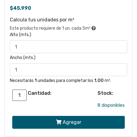
$
45.990
Calcula tus unidades por m²
Este producto requiere de 1 un. cada 5m²
Alto (mts.)
Ancho (mts.)
Necesitarás
1
unidades para completar los
1.00
m².
Cantidad:
Stock:
Papel
mural
8 disponibles
Rombos
Agregar
gris
844115