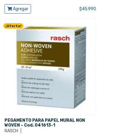
Ver producto
Agregar
$
45.990
¡Oferta!
PEGAMENTO PARA PAPEL MURAL NON
WOVEN – Cod. 041613-1
RASCH
|