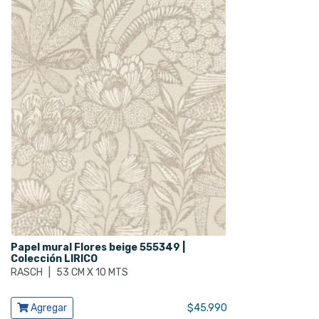
$6.990.
$5.990.
Papel mural Flores beige 555349 |
Colección LIRICO
RASCH
|
53 CM X 10 MTS
Ver producto
Agregar
$
45.990