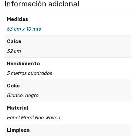
Información adicional
negro
555325
Medidas
|
53 cm x 10 mts
Colección
Calce
LIRICO
32 cm
cantidad
Rendimiento
5 metros cuadrados
Color
Blanco, negro
Material
Papel Mural Non Woven
Limpieza