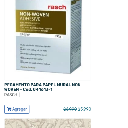
PEGAMENTO PARA PAPEL MURAL NON
WOVEN – Cod. 041613-1
RASCH
|
Ver producto
El
El
Agregar
$
6.990
$
5.990
precio
precio
original
actual
era:
es: