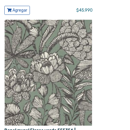
Ver producto
Agregar
$
45.990