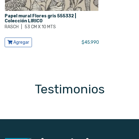
Papel mural Flores gris 555332 |
Colección LIRICO
RASCH
|
53 CM X 10 MTS
Ver producto
Agregar
$
45.990
Testimonios