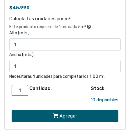
$
45.990
Calcula tus unidades por m²
Este producto requiere de 1 un. cada 5m²
Alto (mts.)
Ancho (mts.)
Necesitarás
1
unidades para completar los
1.00
m².
Cantidad:
Stock:
Papel
mural
10 disponibles
Flores
Agregar
blanco
y