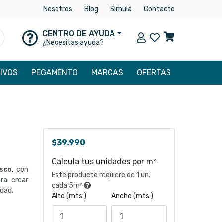
Nosotros
Blog
Simula
Contacto
CENTRO DE AYUDA
Mi cuenta
uscar
¿Necesitas ayuda?
IVOS
PEGAMENTO
MARCAS
OFERTAS
$
39.990
Calcula tus unidades por m²
sco
, con
Este producto requiere de 1 un.
ara crear
cada 5m²
dad.
Alto (mts.)
Ancho (mts.)