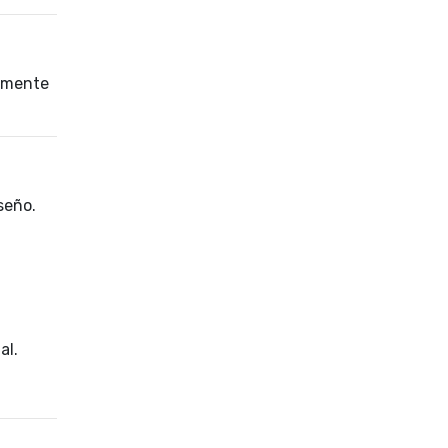
tamente
seño.
al.