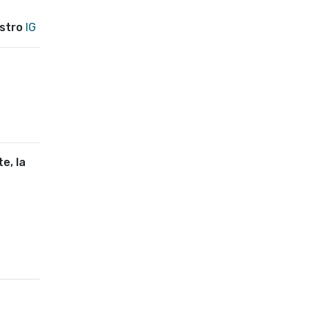
estro
IG
e, la