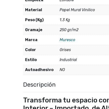
Material
Papel Mural Vinilico
Peso (Kg)
1.3 Kg
Gramaje
250 gr/m2
Marca
Muresco
Color
Grises
Estilo
Industrial
Autoadhesivo
NO
Descripción
Transforma tu espacio con
Interior – Importado, de A