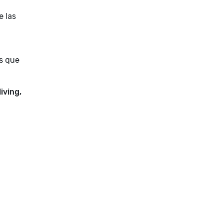
e las
es que
living,