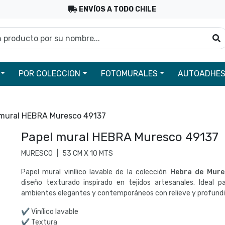
ENVÍOS A TODO CHILE
roducto por su nombre...
B
POR COLECCION
FOTOMURALES
AUTOADHES
 mural HEBRA Muresco 49137
Papel mural HEBRA Muresco 49137
MURESCO
|
53 CM X 10 MTS
Papel mural vinílico lavable de la colección
Hebra de Mure
diseño texturado inspirado en tejidos artesanales. Ideal p
ambientes elegantes y contemporáneos con relieve y profundi
✔ Vinílico lavable
✔ Textura