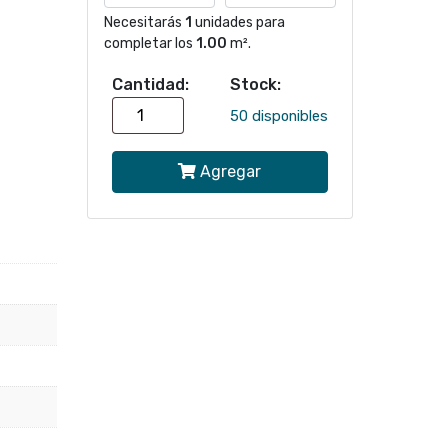
Necesitarás
1
unidades para
completar los
1.00
m².
Cantidad:
Stock:
Papel
50 disponibles
mural
Agregar
HEBRA
Muresco
49137
cantidad