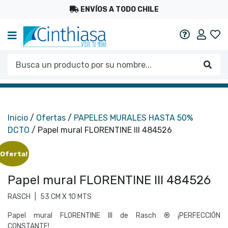
ENVÍOS A TODO CHILE
Mi c
Ayuda
Busca un producto por su nombre...
Busc
Inicio
/
Ofertas
/
PAPELES MURALES HASTA 50%
DCTO
/ Papel mural FLORENTINE III 484526
¡Oferta!
Papel mural FLORENTINE III 484526
RASCH
|
53 CM X 10 MTS
Papel mural FLORENTINE III de Rasch ® ¡PERFECCIÓN
CONSTANTE!