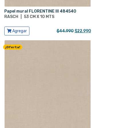
Papel mural FLORENTINE III 484540
RASCH
|
53 CM X 10 MTS
Ver producto
El
El
Agregar
$
44.990
$
22.990
precio
precio
original
actual
¡Oferta!
era:
es:
$44.990.
$22.990.