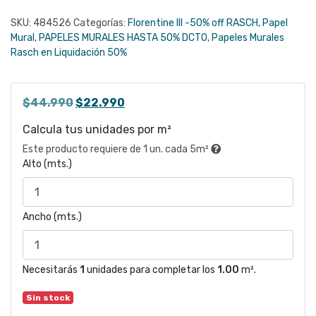
SKU:
484526
Categorías:
Florentine III -50% off RASCH
,
Papel
Mural
,
PAPELES MURALES HASTA 50% DCTO
,
Papeles Murales
Rasch en Liquidación 50%
El
El
$
44.990
$
22.990
precio
precio
Calcula tus unidades por m²
original
actual
Este producto requiere de 1 un. cada 5m²
era:
es:
Alto (mts.)
$44.990.
$22.990.
Ancho (mts.)
Necesitarás
1
unidades para completar los
1.00
m².
Sin stock