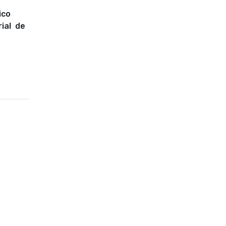
ico
rial de