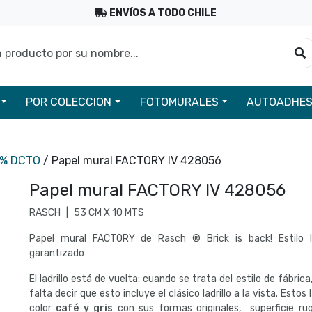
ENVÍOS A TODO CHILE
roducto por su nombre...
B
POR COLECCION
FOTOMURALES
AUTOADHES
0% DCTO
/ Papel mural FACTORY IV 428056
Papel mural FACTORY IV 428056
RASCH
|
53 CM X 10 MTS
Papel mural FACTORY de Rasch ® Brick is back! Estilo In
garantizado
El ladrillo está de vuelta: cuando se trata del estilo de fábric
falta decir que esto incluye el clásico ladrillo a la vista. Estos l
color
café y gris
con sus formas originales, superficie ru