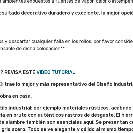
ra ambientes expuestos a fuentes de vapor, calor o intemperi
sultado decorativo duradero y excelente, la mejor opció
s y descartar cualquier falla en los rollos, por favor consid
onsable de dicha colocación**
N? REVISA ESTE
VIDEO TUTORIAL
 trae lo mejor y más representativo del Diseño Industria
obra en casa.
tilo industrial: por ejemplo materiales rústicos, acabado
 en bruto con auténticos rastros de desgaste. El hierro
de alambre también son esenciales aquí. Se presentan c
n gris acero. Todo se ve elegante y cálido al mismo tiemp