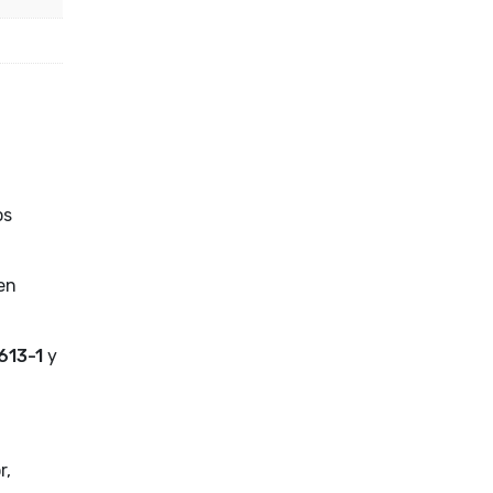
os
 en
613-1
y
r,