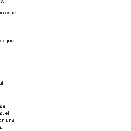
e.
n es el
era que
l.
 de
, el
on una
o.