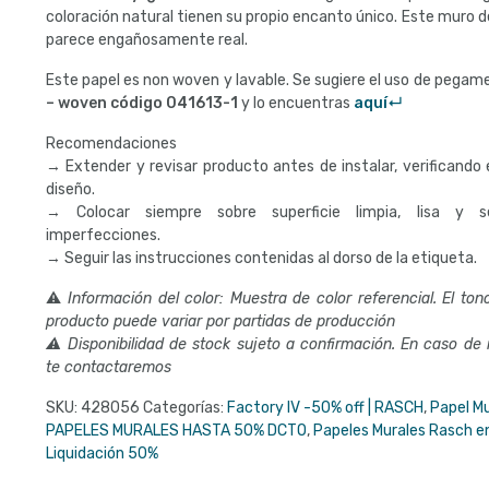
coloración natural tienen su propio encanto único. Este muro de 
parece engañosamente real.
Este papel es non woven y lavable. Se sugiere el uso de pega
– woven código
041613-1
y lo encuentras
aquí↵
Recomendaciones
→ Extender y revisar producto antes de instalar, verificando e
diseño.
→ Colocar siempre sobre superficie limpia, lisa y s
imperfecciones.
→ Seguir las instrucciones contenidas al dorso de la etiqueta.
⚠
Información del color: Muestra de color referencial. El tono
producto puede variar por partidas de producción
⚠ Disponibilidad de stock sujeto a confirmación. En caso de
te contactaremos
SKU:
428056
Categorías:
Factory IV -50% off | RASCH
,
Papel Mu
PAPELES MURALES HASTA 50% DCTO
,
Papeles Murales Rasch e
Liquidación 50%