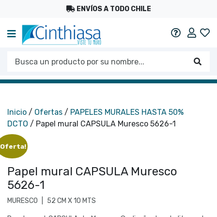
ENVÍOS A TODO CHILE
Mi c
Ayuda
Busca un producto por su nombre...
Busc
Inicio
/
Ofertas
/
PAPELES MURALES HASTA 50%
DCTO
/ Papel mural CAPSULA Muresco 5626-1
¡Oferta!
Papel mural CAPSULA Muresco
5626-1
MURESCO
|
52 CM X 10 MTS