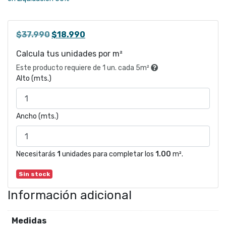
El
El
$
37.990
$
18.990
precio
precio
Calcula tus unidades por m²
original
actual
Este producto requiere de 1 un. cada 5m²
era:
es:
Alto (mts.)
$37.990.
$18.990.
Ancho (mts.)
Necesitarás
1
unidades para completar los
1.00
m².
Sin stock
Información adicional
Medidas