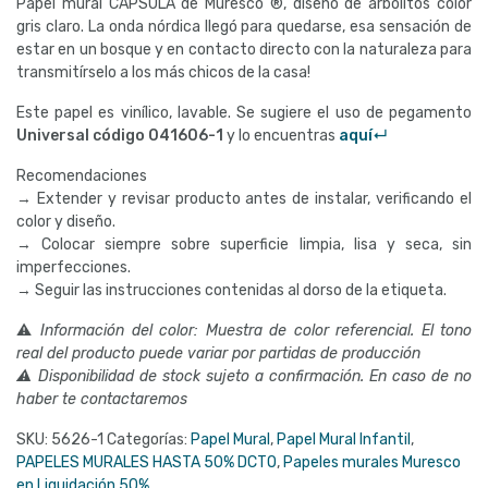
Papel mural CAPSULA de Muresco ®, diseño de arbolitos color
gris claro. La onda nórdica llegó para quedarse, esa sensación de
estar en un bosque y en contacto directo con la naturaleza para
transmitírselo a los más chicos de la casa!
Este papel es vinílico, lavable. Se sugiere el uso de pegamento
Universal código
041606-1
y lo encuentras
aquí↵
Recomendaciones
→ Extender y revisar producto antes de instalar, verificando el
color y diseño.
→ Colocar siempre sobre superficie limpia, lisa y seca, sin
imperfecciones.
→ Seguir las instrucciones contenidas al dorso de la etiqueta.
⚠
Información del color: Muestra de color referencial. El tono
real del producto puede variar por partidas de producción
⚠ Disponibilidad de stock sujeto a confirmación. En caso de no
haber te contactaremos
SKU:
5626-1
Categorías:
Papel Mural
,
Papel Mural Infantil
,
PAPELES MURALES HASTA 50% DCTO
,
Papeles murales Muresco
en Liquidación 50%