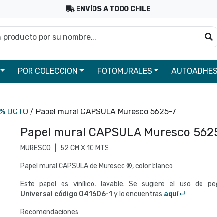
ENVÍOS A TODO CHILE
roducto por su nombre...
B
POR COLECCION
FOTOMURALES
AUTOADHES
0% DCTO
/ Papel mural CAPSULA Muresco 5625-7
Papel mural CAPSULA Muresco 562
MURESCO
|
52 CM X 10 MTS
Papel mural CAPSULA de Muresco ®, color blanco
Este papel es vinílico, lavable. Se sugiere el uso de p
Universal código
041606-1
y lo encuentras
aquí↵
Recomendaciones