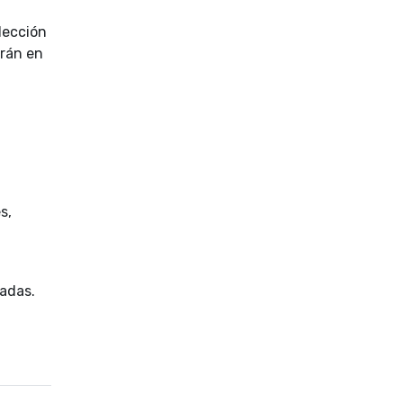
lección
irán en
s,
radas.