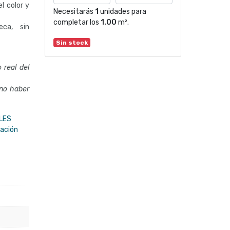
l color y
Necesitarás
1
unidades para
completar los
1.00
m².
eca, sin
Sin stock
 real del
 no haber
LES
dación