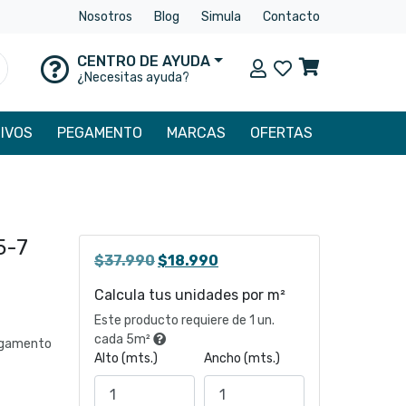
Nosotros
Blog
Simula
Contacto
CENTRO DE AYUDA
Mi cuenta
uscar
¿Necesitas ayuda?
IVOS
PEGAMENTO
MARCAS
OFERTAS
5-7
El
El
$
37.990
$
18.990
precio
precio
Calcula tus unidades por m²
original
actual
Este producto requiere de 1 un.
era:
es:
cada 5m²
egamento
$37.990.
$18.990.
Alto (mts.)
Ancho (mts.)