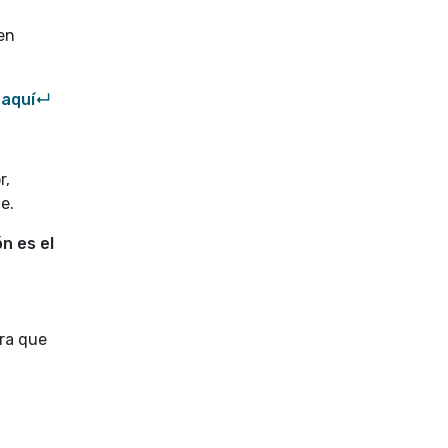
 en
s
aquí↵
r,
e.
n es el
era que