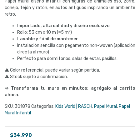
Papel mural diseño infantil con figuras de animales oso, zorro,
conejo, tejón y ratón, en autos antiguos inspirando un ambiente
retro.
Importado, alta calidad y diseño exclusivo
Rollo: 53 cm x 10 m (≈5 m²)
Lavable y fácil de mantener
Instalación sencilla con pegamento non-woven (aplicación
directa al muro)
Perfecto para dormitorios, salas de estar, pasillos.
⚠ Color referencial, puede variar según partida.
⚠ Stock sujeto a confirmación.
⇒ Transforma tu muro en minutos: agrégalo al carrito
ahora.
SKU:
301878
Categorías:
Kids World | RASCH
,
Papel Mural
,
Papel
Mural Infantil
$
34.990