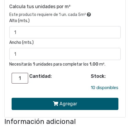
Calcula tus unidades por m²
Este producto requiere de 1 un. cada 5m²
Alto (mts.)
Ancho (mts.)
Necesitarás
1
unidades para completar los
1.00
m².
Cantidad:
Stock:
Papel
mural
10 disponibles
Autos
Agregar
y
animales
Información adicional
301878