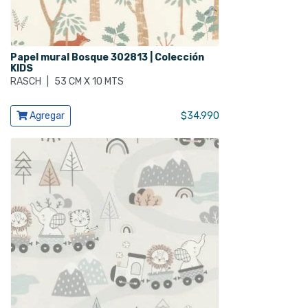
Papel mural Bosque 302813 | Colección
KIDS
RASCH
|
53 CM X 10 MTS
Ver producto
Agregar
$
34.990