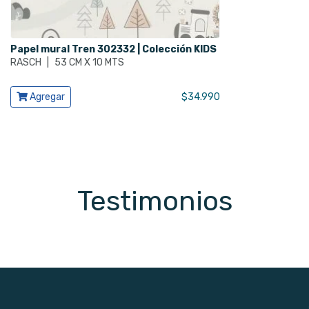
Papel mural Tren 302332 | Colección KIDS
RASCH
|
53 CM X 10 MTS
Ver producto
Agregar
$
34.990
Testimonios