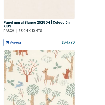
Papel mural Blanco 252804 | Colección
KIDS
RASCH
|
53 CM X 10 MTS
Ver producto
Agregar
$
34.990