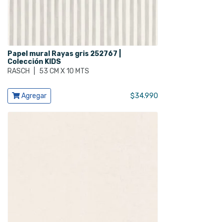
Papel mural Rayas gris 252767 |
Colección KIDS
RASCH
|
53 CM X 10 MTS
Ver producto
Agregar
$
34.990