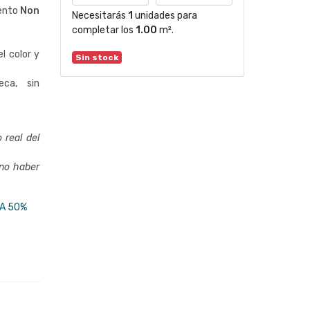
mento
Non
Necesitarás
1
unidades para
completar los
1.00
m².
l color y
Sin stock
eca, sin
 real del
 no haber
A 50%