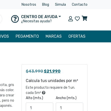
Nosotros
Blog
Simula
Contacto
CENTRO DE AYUDA
Mi cuenta
uscar
¿Necesitas ayuda?
IVOS
PEGAMENTO
MARCAS
OFERTAS
El
El
$
43.990
$
21.990
precio
precio
Calcula tus unidades por m²
original
actual
ita, gris
Este producto requiere de 1 un.
era:
es:
ás color.
cada 5m²
$43.990.
$21.990.
ara crear
Alto (mts.)
Ancho (mts.)
, pero no
japonés.