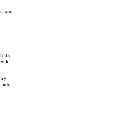
era que
trid y
iendo
sa y
enido.