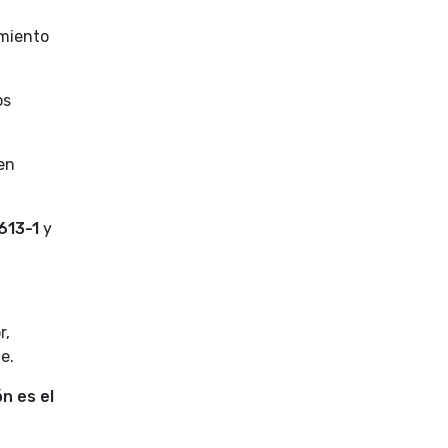
imiento
os
 en
613-1
y
r,
e.
n es el