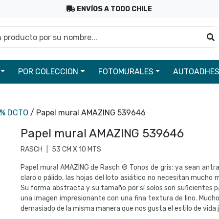
ENVÍOS A TODO CHILE
roducto por su nombre...
B
POR COLECCION
FOTOMURALES
AUTOADHES
0% DCTO
/ Papel mural AMAZING 539646
Papel mural AMAZING 539646
RASCH
|
53 CM X 10 MTS
Papel mural AMAZING de Rasch ® Tonos de gris: ya sean antrac
claro o pálido, las hojas del loto asiático no necesitan mucho m
Su forma abstracta y su tamaño por sí solos son suficientes p
una imagen impresionante con una fina textura de lino. Mucho
demasiado de la misma manera que nos gusta el estilo de vida 