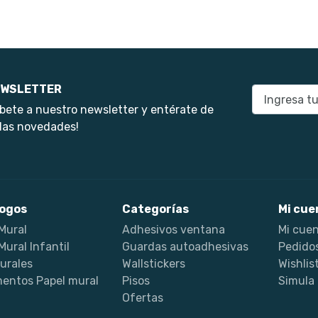
WSLETTER
E-mail
bete a nuestro newsletter y entérate de
las novedades!
ogos
Categorías
Mi cue
Mural
Adhesivos ventana
Mi cue
Mural Infantil
Guardas autoadhesivas
Pedido
urales
Wallstickers
Wishlis
entos Papel mural
Pisos
Simula
Ofertas