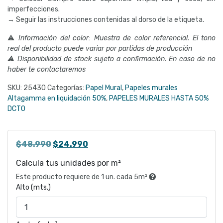
imperfecciones.
→ Seguir las instrucciones contenidas al dorso de la etiqueta.
⚠
Información del color: Muestra de color referencial. El tono
real del producto puede variar por partidas de producción
⚠ Disponibilidad de stock sujeto a confirmación. En caso de no
haber te contactaremos
SKU:
25430
Categorías:
Papel Mural
,
Papeles murales
Altagamma en liquidación 50%
,
PAPELES MURALES HASTA 50%
DCTO
El
El
$
48.990
$
24.990
precio
precio
Calcula tus unidades por m²
original
actual
Este producto requiere de 1 un. cada 5m²
era:
es:
Alto (mts.)
$48.990.
$24.990.