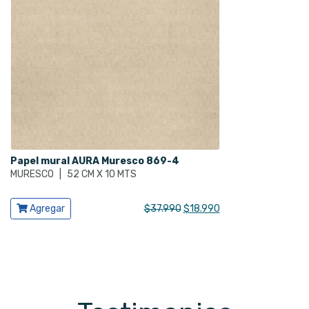
Papel mural AURA Muresco 869-4
MURESCO
|
52 CM X 10 MTS
Ver producto
El
El
Agregar
$
37.990
$
18.990
precio
precio
original
actual
era:
es:
$37.990.
$18.990.