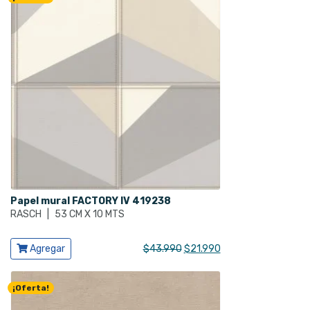
era:
es:
$43.990.
$21.990.
Papel mural FACTORY IV 419238
RASCH
|
53 CM X 10 MTS
Ver producto
El
El
Agregar
$
43.990
$
21.990
precio
precio
original
actual
¡Oferta!
era:
es:
$43.990.
$21.990.