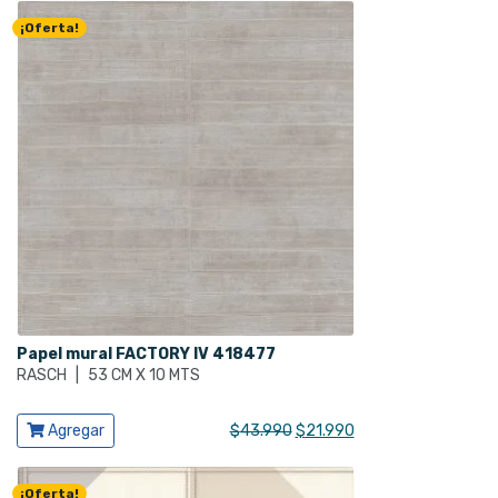
¡Oferta!
Papel mural FACTORY IV 418477
RASCH
|
53 CM X 10 MTS
Ver producto
El
El
Agregar
$
43.990
$
21.990
precio
precio
original
actual
¡Oferta!