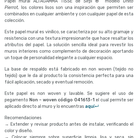
Papel mural ALTAGAMMA TISSÉ de Sirpi ® modelo
Unito
Pierrot,
los colores lisos son una inspiración que permiten ser
combinados en cualquier ambiente y con cualquier papel de esta
colección.
Este papel mural es vinílico, se caracteriza por su alto gramaje y
resistencia con una textura impresionante que hace resaltar los
atributos del papel. La solución sencilla ideal para revestir los
muros interiores como complemento de decoración aportando
un toque de personalidad elegante a cualquier espacio.
La base de respaldo está fabricado en non woven (tejido no
tejido) que le da al producto la consistencia perfecta para una
fácil aplicación, secado y eventual remoción.
Este papel es non woven y lavable. Se sugiere el uso de
pegamento
Non – woven código
041613-1
el cual permite ser
aplicado directo al muro y lo encuentras
aquí↵
Recomendaciones
→ Extender y revisar producto antes de instalar, verificando el
color y diseño.
→ Colocar siempre sobre superficie limpia, lisa y seca, sin