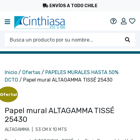
ENVÍOS A TODO CHILE
Mi c
Ayuda
Busca un producto por su nombre...
Busc
Inicio
/
Ofertas
/
PAPELES MURALES HASTA 50%
DCTO
/ Papel mural ALTAGAMMA TISSÉ 25430
¡Oferta!
Papel mural ALTAGAMMA TISSÉ
25430
ALTAGAMMA
|
53 CM X 10 MTS