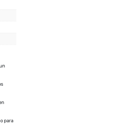
 un
os
 en
to para