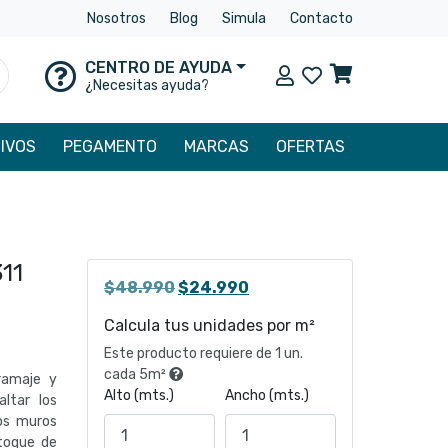
Nosotros
Blog
Simula
Contacto
CENTRO DE AYUDA
Mi cuenta
uscar
¿Necesitas ayuda?
IVOS
PEGAMENTO
MARCAS
OFERTAS
11
El
El
$
48.990
$
24.990
precio
precio
Calcula tus unidades por m²
original
actual
Este producto requiere de 1 un.
era:
es:
cada 5m²
gramaje y
$48.990.
$24.990.
Alto (mts.)
Ancho (mts.)
ltar los
los muros
toque de