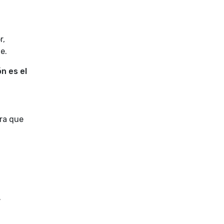
r,
e.
n es el
era que