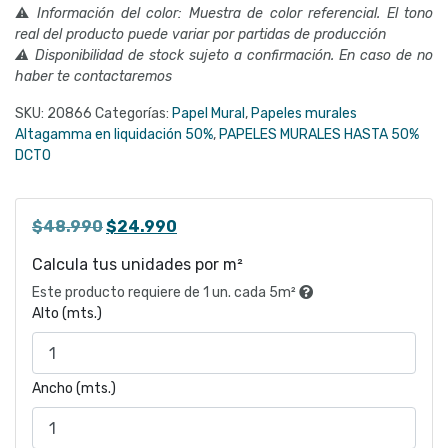
⚠
Información del color: Muestra de color referencial. El tono
real del producto puede variar por partidas de producción
⚠ Disponibilidad de stock sujeto a confirmación. En caso de no
haber te contactaremos
SKU:
20866
Categorías:
Papel Mural
,
Papeles murales
Altagamma en liquidación 50%
,
PAPELES MURALES HASTA 50%
DCTO
El
El
$
48.990
$
24.990
precio
precio
Calcula tus unidades por m²
original
actual
Este producto requiere de 1 un. cada 5m²
era:
es:
Alto (mts.)
$48.990.
$24.990.
Ancho (mts.)