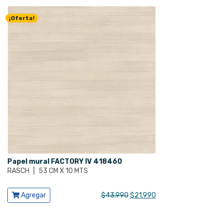
precio
precio
original
actual
¡Oferta!
era:
es:
$37.990.
$18.990.
Papel mural FACTORY IV 418460
RASCH
|
53 CM X 10 MTS
Ver producto
El
El
Agregar
$
43.990
$
21.990
precio
precio
original
actual