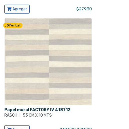
Ver producto
Agregar
$
27.990
¡Oferta!
Papel mural FACTORY IV 418712
RASCH
|
53 CM X 10 MTS
Ver producto