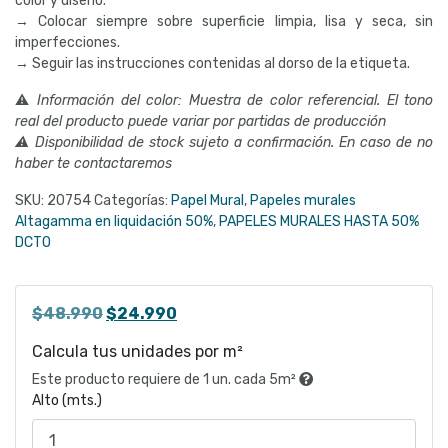
color y diseño.
→ Colocar siempre sobre superficie limpia, lisa y seca, sin
imperfecciones.
→ Seguir las instrucciones contenidas al dorso de la etiqueta.
⚠
Información del color: Muestra de color referencial. El tono
real del producto puede variar por partidas de producción
⚠ Disponibilidad de stock sujeto a confirmación. En caso de no
haber te contactaremos
SKU:
20754
Categorías:
Papel Mural
,
Papeles murales
Altagamma en liquidación 50%
,
PAPELES MURALES HASTA 50%
DCTO
El
El
$
48.990
$
24.990
precio
precio
Calcula tus unidades por m²
original
actual
Este producto requiere de 1 un. cada 5m²
era:
es:
Alto (mts.)
$48.990.
$24.990.