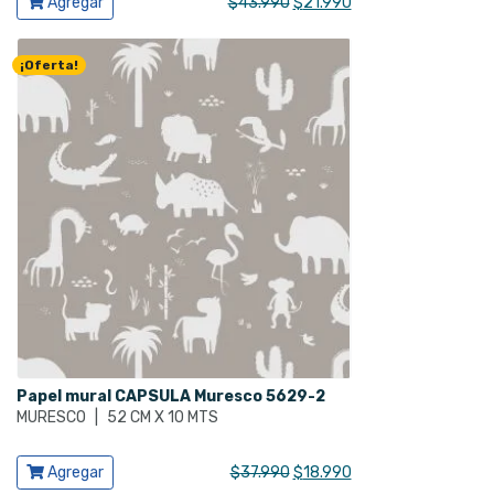
El
El
Agregar
$
43.990
$
21.990
precio
precio
original
actual
¡Oferta!
era:
es:
$43.990.
$21.990.
Papel mural CAPSULA Muresco 5629-2
MURESCO
|
52 CM X 10 MTS
Ver producto
El
El
Agregar
$
37.990
$
18.990