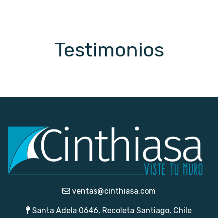
era:
es:
$43.990.
$21.990.
Testimonios
ventas@cinthiasa.com
Santa Adela 0646, Recoleta Santiago, Chile