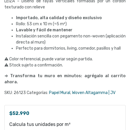
LEIZA – Diseño de rayas verticales formadas por un cordón
texturado con relieve
Importado, alta calidad y diseño exclusivo
Rollo: 53 cm x 10 m (≈5 m²)
Lavable y fácil de mantener
Instalación sencilla con pegamento non-woven (aplicación
directa al muro)
Perfecto para dormitorios, living, comedor, pasillos y hall
⚠ Color referencial, puede variar según partida.
⚠ Stock sujeto a confirmación.
⇒ Transforma tu muro en minutos: agrégalo al carrito
ahora.
SKU:
26123
Categorías:
Papel Mural
,
Woven Altagamma | JV
$
52.990
Calcula tus unidades por m²