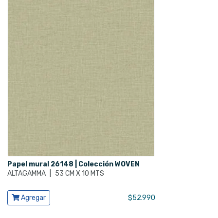
Papel mural 26148 | Colección WOVEN
ALTAGAMMA
|
53 CM X 10 MTS
Ver producto
Agregar
$
52.990