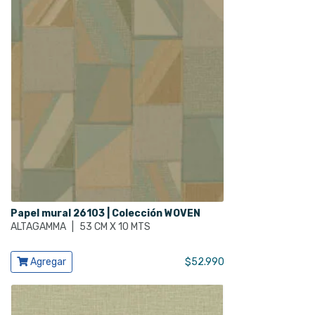
Papel mural 26103 | Colección WOVEN
ALTAGAMMA
|
53 CM X 10 MTS
Ver producto
Agregar
$
52.990