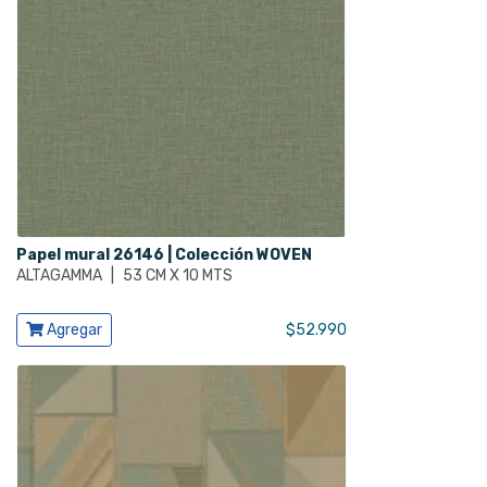
Papel mural 26146 | Colección WOVEN
ALTAGAMMA
|
53 CM X 10 MTS
Ver producto
Agregar
$
52.990