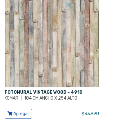
FOTOMURAL VINTAGE WOOD – 4910
KOMAR
|
184 CM ANCHO X 254 ALTO
Ver producto
Agregar
$
33.990