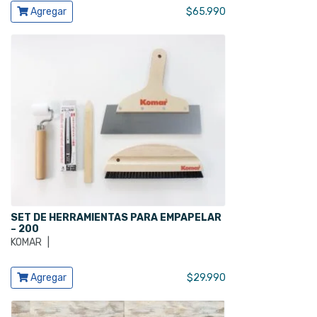
Ver producto
Agregar
$
65.990
SET DE HERRAMIENTAS PARA EMPAPELAR
– 200
KOMAR
|
Ver producto
Agregar
$
29.990