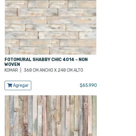
FOTOMURAL SHABBY CHIC 4014 – NON
WOVEN
KOMAR
|
368 CM ANCHO X 248 CM ALTO
Ver producto
Agregar
$
65.990