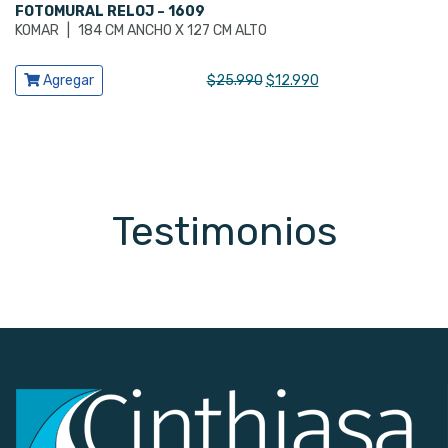
FOTOMURAL RELOJ – 1609
KOMAR
|
184 CM ANCHO X 127 CM ALTO
Ver producto
El
El
Agregar
$
25.990
$
12.990
precio
precio
original
actual
era:
es:
$25.990.
$12.990.
Testimonios