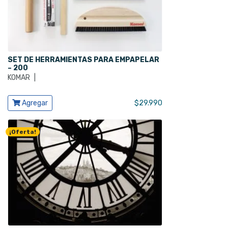
SET DE HERRAMIENTAS PARA EMPAPELAR
– 200
KOMAR
|
Ver producto
Agregar
$
29.990
¡Oferta!