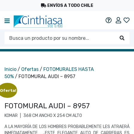
ENVÍOS A TODO CHILE
Mi c
Ayuda
Busca un producto por su nombre...
Busc
Inicio
/
Ofertas
/
FOTOMURALES HASTA
50%
/ FOTOMURAL AUDI – 8957
¡Oferta!
FOTOMURAL AUDI – 8957
KOMAR
|
368 CM ANCHO X 254 CM ALTO
A LA MAYORÍA DE LOS HOMBRES PROBABLEMENTE LES ATRAERÁ
INMEDIATAMENTE……..ESTE ELEGANTE AUTO DE CARRERAS ES