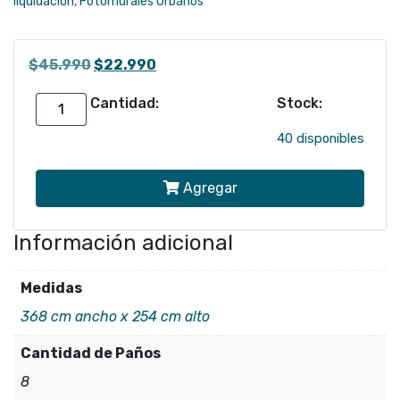
liquidación
,
Fotomurales Urbanos
El
El
$
45.990
$
22.990
precio
precio
Cantidad:
Stock:
FOTOMURAL
original
actual
era:
es:
AUDI
40 disponibles
$45.990.
$22.990.
-
Agregar
8957
cantidad
Información adicional
Medidas
368 cm ancho x 254 cm alto
Cantidad de Paños
8